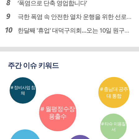
‘폭염으로 단축 영업합니다’
극한 폭염 속 안전한 열차 운행을 위한 선로관리
한달째 '휴업' 대덕구의회…오는 10일 원구성 다시 돌입
주간 이슈 키워드
# 정비사업 침
# 충남대 공주
체
대 통합
# 월평정수장
용출수
# 타슈 이용질
서