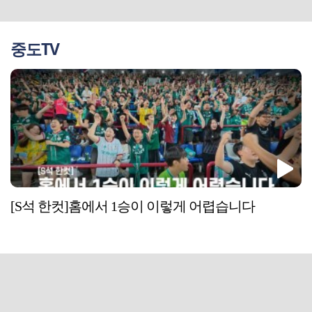
중도TV
[S석 한컷]홈에서 1승이 이렇게 어렵습니다