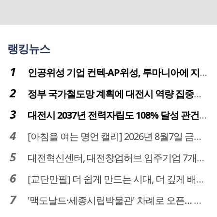
랭킹뉴스
인공위성 기업 컨텍-AP위성, 루마니아에 지상국 시스템 전수
정부 국가철도망 계획에 대전시 역량 집중해야
대전시 2037년 전력자립도 108% 달성 관건은 '주민 수용성'
[아침을 여는 명언 캘리] 2026년 8월7일 금요일
대전혁신센터, 대전창업허브 입주기업 7개사 모집
[교단만필] 더 쉽게 만드는 시대, 더 깊게 배우는 교육
'맥도날드·세종시립박물관' 차례로 오픈… 고운동 정주여건 좋아진다