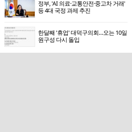
정부, 'AI 의료·교통안전·중고차 거래'
등 4대 국정 과제 추진
한달째 '휴업' 대덕구의회…오는 10일
원구성 다시 돌입