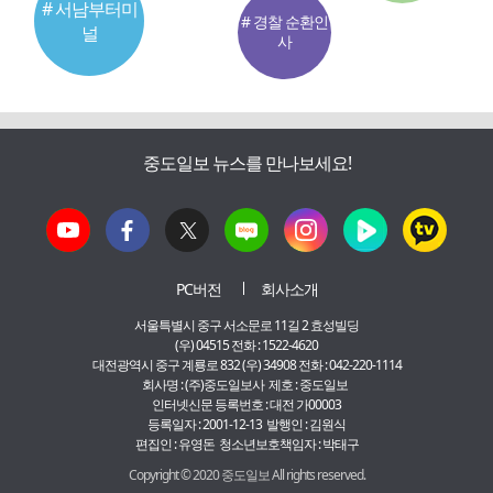
# 서남부터미
# 경찰 순환인
널
사
중도일보 뉴스를 만나보세요!
PC버전
회사소개
서울특별시 중구 서소문로 11길 2 효성빌딩
(우) 04515 전화 : 1522-4620
대전광역시 중구 계룡로 832 (우) 34908 전화 : 042-220-1114
회사명 : (주)중도일보사 제호 : 중도일보
인터넷신문 등록번호 : 대전 가00003
등록일자 : 2001-12-13 발행인 : 김원식
편집인 : 유영돈 청소년보호책임자 : 박태구
Copyright © 2020 중도일보 All rights reserved.