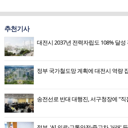
추천기사
대전시 2037년 전력자립도 108% 달성
정부 국가철도망 계획에 대전시 역량 
송전선로 반대 대행진, 서구청장에 "직
정부, 'AI 의료·교통안전·중고차 거래' 