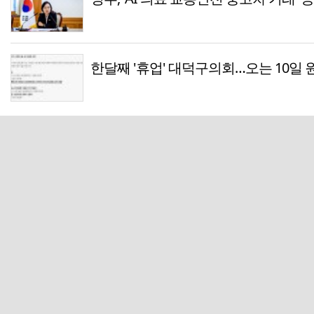
한달째 '휴업' 대덕구의회…오는 10일 