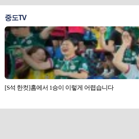
중도TV
[S석 한컷]홈에서 1승이 이렇게 어렵습니다