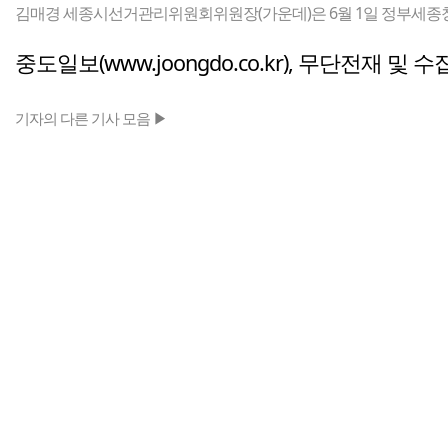
김매경 세종시선거관리위원회위원장(가운데)은 6월 1일 정부세종청
중도일보(www.joongdo.co.kr), 무단전재 및 
기자의 다른 기사 모음 ▶