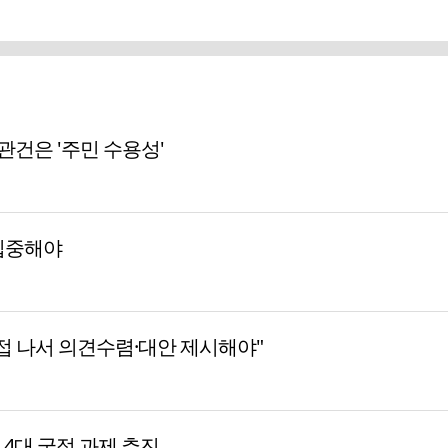
 관건은 '주민 수용성'
집중해야
접 나서 의견수렴·대안 제시해야"
등 4대 국정 과제 추진