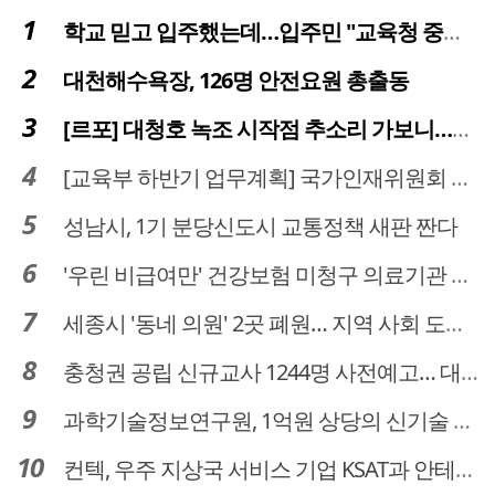
학교 믿고 입주했는데…입주민 "교육청 중재 나서라"
대천해수욕장, 126명 안전요원 총출동
[르포] 대청호 녹조 시작점 추소리 가보니…걷어내도 짙은 초록빛
[교육부 하반기 업무계획] 국가인재위원회 신설… 거점국립대 3곳 성장엔진·AI 분야 패키지 지원
성남시, 1기 분당신도시 교통정책 새판 짠다
'우린 비급여만' 건강보험 미청구 의료기관 대전 65곳 충남 31곳
세종시 '동네 의원' 2곳 폐원… 지역 사회 도마 위
충청권 공립 신규교사 1244명 사전예고… 대전 초등 34명서 4명으로
과학기술정보연구원, 1억원 상당의 신기술 기업 이전 완료
컨텍, 우주 지상국 서비스 기업 KSAT과 안테나 6기 계약 체결