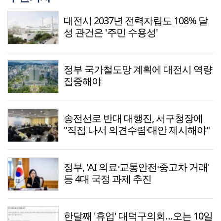
대전시 2037년 전력자립도 108% 달
성 관건은 '주민 수용성'
정부 국가철도망 계획에 대전시 역량
집중해야
송전선로 반대 대행진, 서구청장에
"직접 나서 의견수렴·대안 제시해야"
정부, 'AI 의료·교통안전·중고차 거래'
등 4대 국정 과제 추진
한달째 '휴업' 대덕구의회…오는 10일