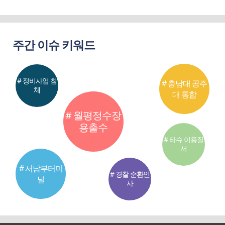
주간 이슈 키워드
# 정비사업 침
# 충남대 공주
체
대 통합
# 월평정수장
용출수
# 타슈 이용질
서
# 서남부터미
# 경찰 순환인
널
사