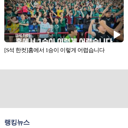
[S석 한컷]홈에서 1승이 이렇게 어렵습니다
랭킹뉴스