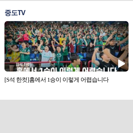
중도TV
[S석 한컷]홈에서 1승이 이렇게 어렵습니다