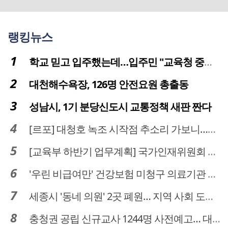
랭킹뉴스
학교 믿고 입주했는데…입주민 "교육청 중재 나서라"
대천해수욕장, 126명 안전요원 총출동
성남시, 1기 분당신도시 교통정책 새판 짠다
[르포] 대청호 녹조 시작점 추소리 가보니…걷어내도 짙은 초록빛
[교육부 하반기 업무계획] 국가인재위원회 신설… 거점국립대 3곳 성장엔진·AI 분야 패키지 지원
'우린 비급여만' 건강보험 미청구 의료기관 대전 65곳 충남 31곳
세종시 '동네 의원' 2곳 폐원… 지역 사회 도마 위
충청권 공립 신규교사 1244명 사전예고… 대전 초등 34명서 4명으로