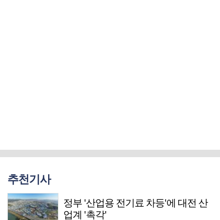
추천기사
정부 '산업용 전기료 차등'에 대전 산
업계 '촉각'