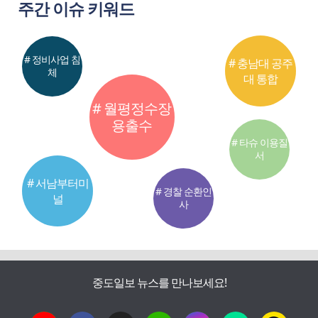
주간 이슈 키워드
# 정비사업 침
# 충남대 공주
체
대 통합
# 월평정수장
용출수
# 타슈 이용질
서
# 서남부터미
# 경찰 순환인
널
사
중도일보 뉴스를 만나보세요!