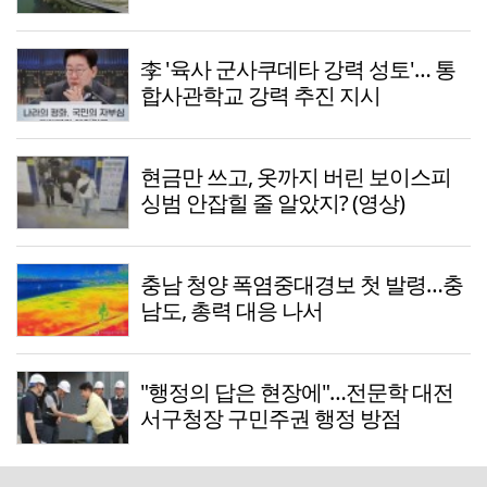
李 '육사 군사쿠데타 강력 성토'… 통
합사관학교 강력 추진 지시
현금만 쓰고, 옷까지 버린 보이스피
싱범 안잡힐 줄 알았지? (영상)
충남 청양 폭염중대경보 첫 발령…충
남도, 총력 대응 나서
"행정의 답은 현장에"…전문학 대전
서구청장 구민주권 행정 방점