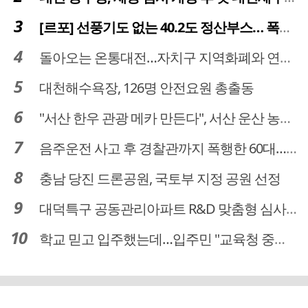
[르포] 선풍기도 없는 40.2도 정산부스… 폭염 속 공영주차장 근로자
돌아오는 온통대전…자치구 지역화폐와 연계·통합 가능할까
대천해수욕장, 126명 안전요원 총출동
"서산 한우 관광 메카 만든다", 서산 운산 농어촌관광휴양단지 조성 본격 시동
음주운전 사고 후 경찰관까지 폭행한 60대… 차량 압수
충남 당진 드론공원, 국토부 지정 공원 선정
대덕특구 공동관리아파트 R&D 맞춤형 심사 대상될까…예타 폐지 새기회
학교 믿고 입주했는데…입주민 "교육청 중재 나서라"