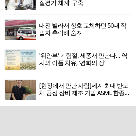
질평가 체계' 구축
대전 빌라서 창호 교체하던 50대 작
업자 추락해 숨져
'위안부' 기림절, 세종서 만난다… 역
사의 아픔 치유, '평화의 장'
[현장에서 만난 사람]세계 최대 반도
체 공정 장비 제조 기업 ASML 한종호
매니저