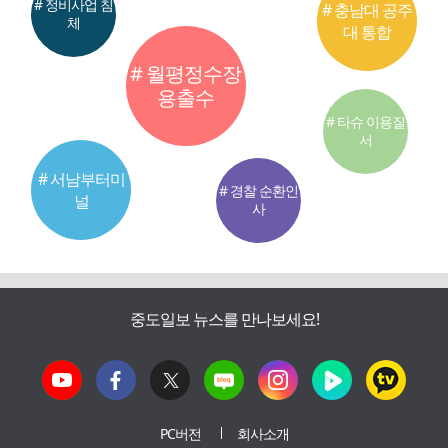
# 정비사업 침
# 충남대 공주
체
대 통합
# 월평정수장
용출수
# 타슈 이용질
서
# 서남부터미
# 경찰 순환인
널
사
중도일보 뉴스를 만나보세요!
PC버전
회사소개