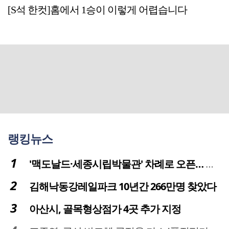
[S석 한컷]홈에서 1승이 이렇게 어렵습니다
랭킹뉴스
'맥도날드·세종시립박물관' 차례로 오픈… 고운동 정주여건 좋아진다
김해낙동강레일파크 10년간 266만명 찾았다
아산시, 골목형상점가 4곳 추가 지정