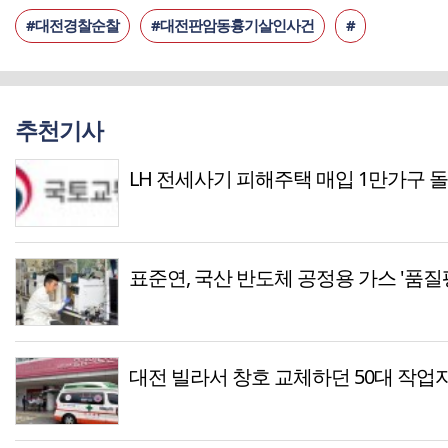
#대전경찰순찰
#대전판암동흉기살인사건
#
추천기사
LH 전세사기 피해주택 매입 1만가구 
표준연, 국산 반도체 공정용 가스 '품질
대전 빌라서 창호 교체하던 50대 작업