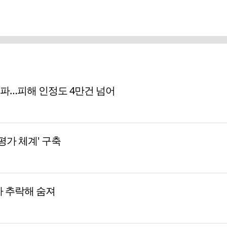
돌파…피해 인정도 4만건 넘어
평가 체계' 구축
자 추락해 숨져