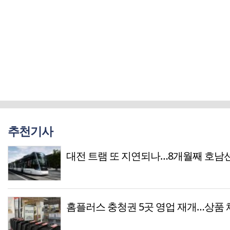
추천기사
대전 트램 또 지연되나…8개월째 호남
홈플러스 충청권 5곳 영업 재개…상품 채