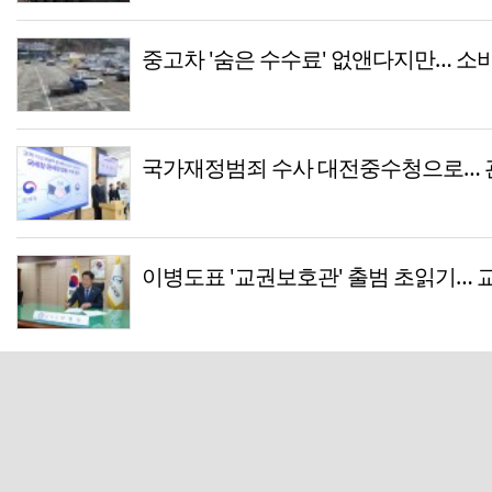
중고차 '숨은 수수료' 없앤다지만… 소
국가재정범죄 수사 대전중수청으로… 관
이병도표 '교권보호관' 출범 초읽기…