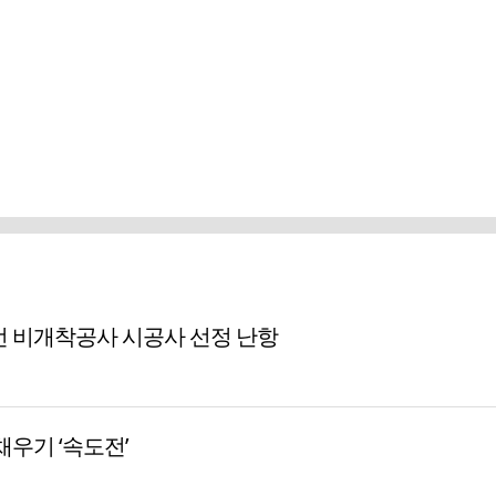
선 비개착공사 시공사 선정 난항
우기 ‘속도전’