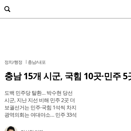
정치/행정
충남/내포
충남 15개 시군, 국힘 10곳·민주 
도백 민주당 탈환… 박수현 당선
시군, 지난 지선 비해 민주 2곳 더
보궐선거는 민주·국힘 1석씩 차지
광역의회는 여대야소… 민주 33석