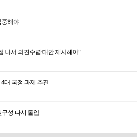
집중해야
접 나서 의견수렴·대안 제시해야"
등 4대 국정 과제 추진
원구성 다시 돌입