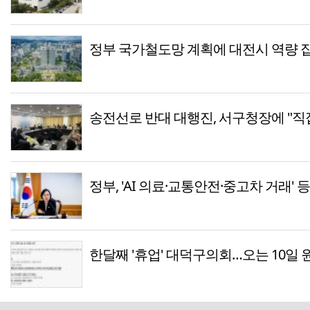
정부 국가철도망 계획에 대전시 역량 
송전선로 반대 대행진, 서구청장에 "직
정부, 'AI 의료·교통안전·중고차 거래' 
한달째 '휴업' 대덕구의회…오는 10일 