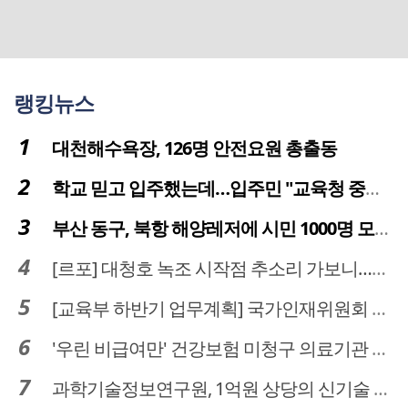
랭킹뉴스
대천해수욕장, 126명 안전요원 총출동
학교 믿고 입주했는데…입주민 "교육청 중재 나서라"
부산 동구, 북항 해양레저에 시민 1000명 모였다
[르포] 대청호 녹조 시작점 추소리 가보니…걷어내도 짙은 초록빛
[교육부 하반기 업무계획] 국가인재위원회 신설… 거점국립대 3곳 성장엔진·AI 분야 패키지 지원
'우린 비급여만' 건강보험 미청구 의료기관 대전 65곳 충남 31곳
과학기술정보연구원, 1억원 상당의 신기술 기업 이전 완료