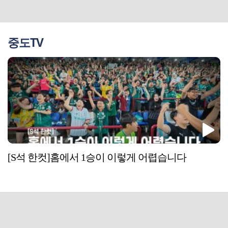
중도TV
[S석 한컷]홈에서 1승이 이렇게 어렵습니다