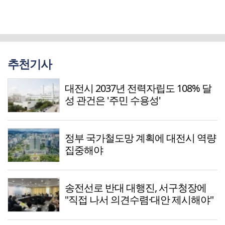
추천기사
대전시 2037년 전력자립도 108% 달
성 관건은 '주민 수용성'
정부 국가철도망 계획에 대전시 역량
집중해야
송전선로 반대 대행진, 서구청장에
"직접 나서 의견수렴·대안 제시해야"