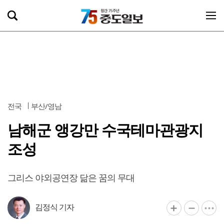
전국
부산/영남
남해군 앵강만 수국테마관광지
조성
그리스 야외공연장 닮은 꿈의 무대
김정식 기자