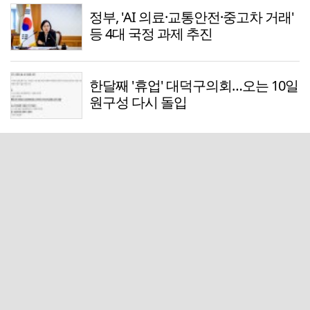
정부, 'AI 의료·교통안전·중고차 거래'
등 4대 국정 과제 추진
한달째 '휴업' 대덕구의회…오는 10일
원구성 다시 돌입