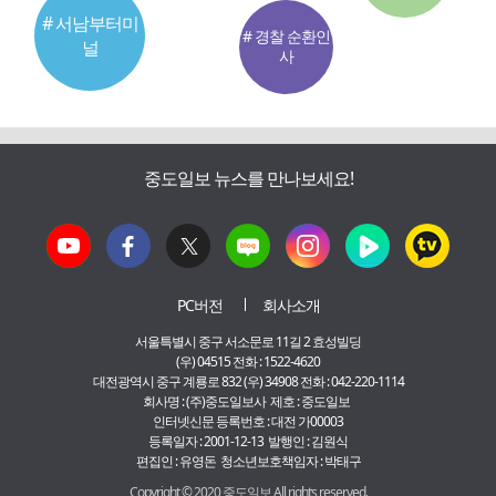
# 서남부터미
# 경찰 순환인
널
사
중도일보 뉴스를 만나보세요!
PC버전
회사소개
서울특별시 중구 서소문로 11길 2 효성빌딩
(우) 04515 전화 : 1522-4620
대전광역시 중구 계룡로 832 (우) 34908 전화 : 042-220-1114
회사명 : (주)중도일보사 제호 : 중도일보
인터넷신문 등록번호 : 대전 가00003
등록일자 : 2001-12-13 발행인 : 김원식
편집인 : 유영돈 청소년보호책임자 : 박태구
Copyright © 2020 중도일보 All rights reserved.