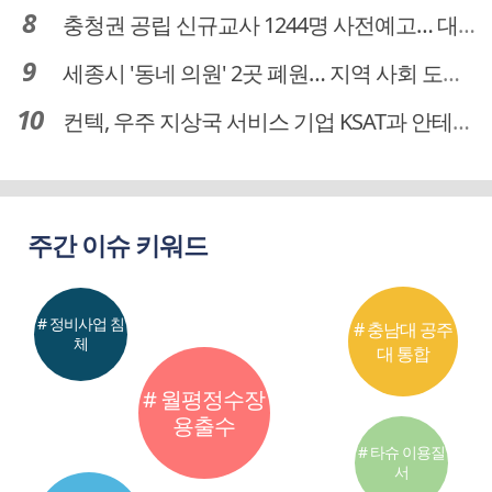
충청권 공립 신규교사 1244명 사전예고… 대전 초등 34명서 4명으로
세종시 '동네 의원' 2곳 폐원… 지역 사회 도마 위
컨텍, 우주 지상국 서비스 기업 KSAT과 안테나 6기 계약 체결
주간 이슈 키워드
# 정비사업 침
# 충남대 공주
체
대 통합
# 월평정수장
용출수
# 타슈 이용질
서