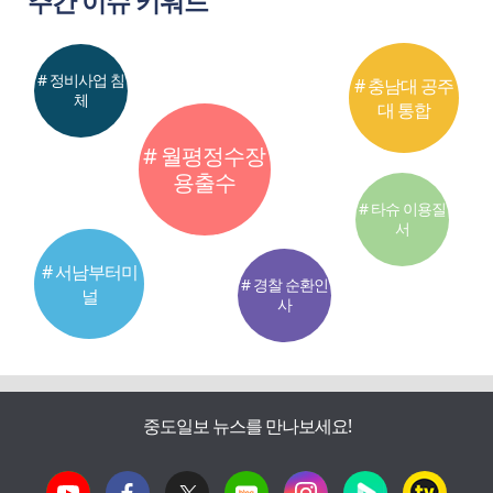
주간 이슈 키워드
# 정비사업 침
# 충남대 공주
체
대 통합
# 월평정수장
용출수
# 타슈 이용질
서
# 서남부터미
# 경찰 순환인
널
사
중도일보 뉴스를 만나보세요!