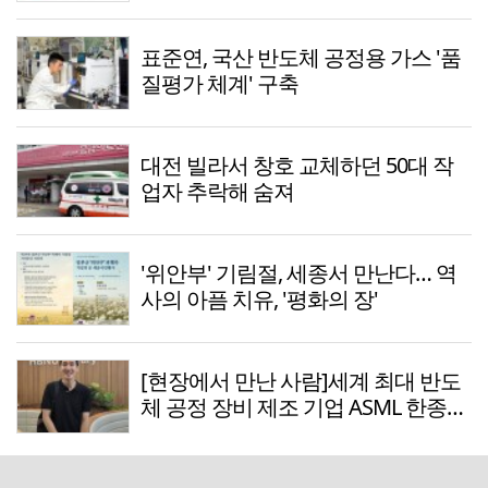
표준연, 국산 반도체 공정용 가스 '품
질평가 체계' 구축
대전 빌라서 창호 교체하던 50대 작
업자 추락해 숨져
'위안부' 기림절, 세종서 만난다… 역
사의 아픔 치유, '평화의 장'
[현장에서 만난 사람]세계 최대 반도
체 공정 장비 제조 기업 ASML 한종호
매니저