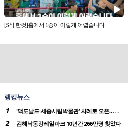
[S석 한컷]홈에서 1승이 이렇게 어렵습니다
랭킹뉴스
'맥도날드·세종시립박물관' 차례로 오픈… 고운동 정주여건 좋아진다
김해낙동강레일파크 10년간 266만명 찾았다