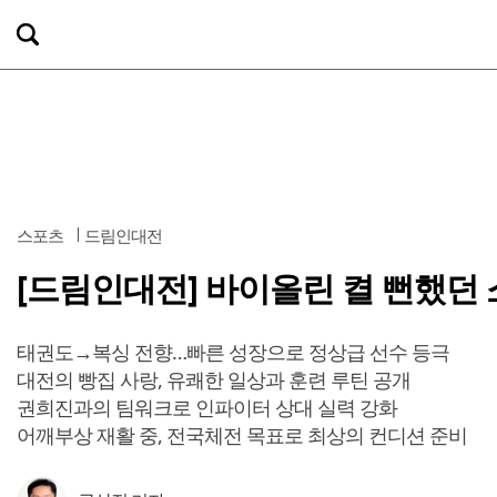
스포츠
드림인대전
[드림인대전] 바이올린 켤 뻔했던 
태권도→복싱 전향…빠른 성장으로 정상급 선수 등극
대전의 빵집 사랑, 유쾌한 일상과 훈련 루틴 공개
권희진과의 팀워크로 인파이터 상대 실력 강화
어깨부상 재활 중, 전국체전 목표로 최상의 컨디션 준비