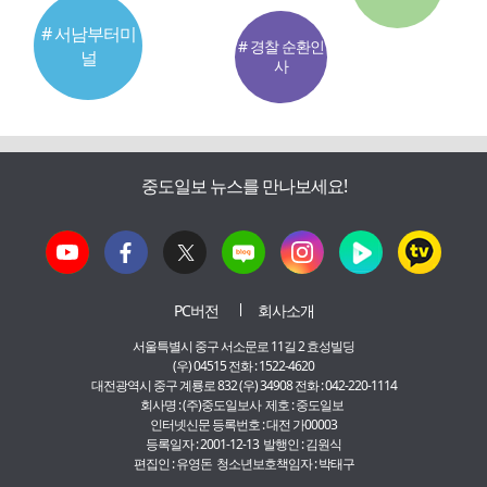
# 서남부터미
# 경찰 순환인
널
사
중도일보 뉴스를 만나보세요!
PC버전
회사소개
서울특별시 중구 서소문로 11길 2 효성빌딩
(우) 04515 전화 : 1522-4620
대전광역시 중구 계룡로 832 (우) 34908 전화 : 042-220-1114
회사명 : (주)중도일보사 제호 : 중도일보
인터넷신문 등록번호 : 대전 가00003
등록일자 : 2001-12-13 발행인 : 김원식
편집인 : 유영돈 청소년보호책임자 : 박태구