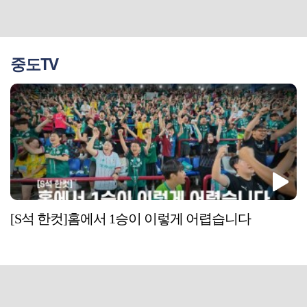
중도TV
[S석 한컷]홈에서 1승이 이렇게 어렵습니다