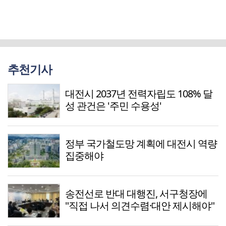
추천기사
대전시 2037년 전력자립도 108% 달
성 관건은 '주민 수용성'
정부 국가철도망 계획에 대전시 역량
집중해야
송전선로 반대 대행진, 서구청장에
"직접 나서 의견수렴·대안 제시해야"