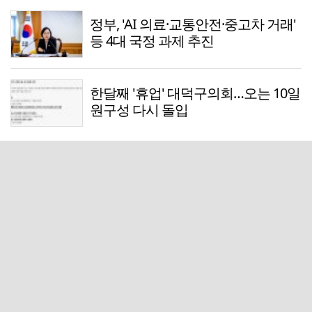
정부, 'AI 의료·교통안전·중고차 거래'
등 4대 국정 과제 추진
한달째 '휴업' 대덕구의회…오는 10일
원구성 다시 돌입