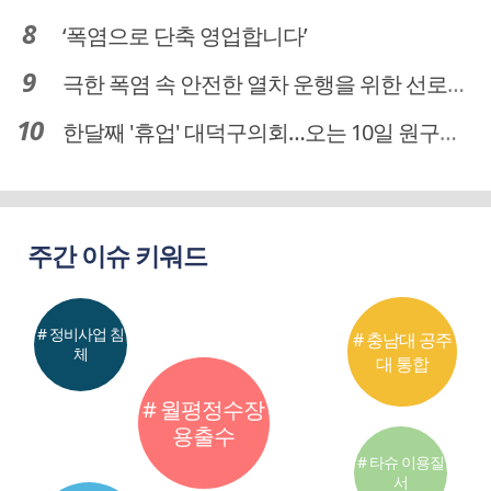
‘폭염으로 단축 영업합니다’
극한 폭염 속 안전한 열차 운행을 위한 선로관리
한달째 '휴업' 대덕구의회…오는 10일 원구성 다시 돌입
주간 이슈 키워드
# 정비사업 침
# 충남대 공주
체
대 통합
# 월평정수장
용출수
# 타슈 이용질
서