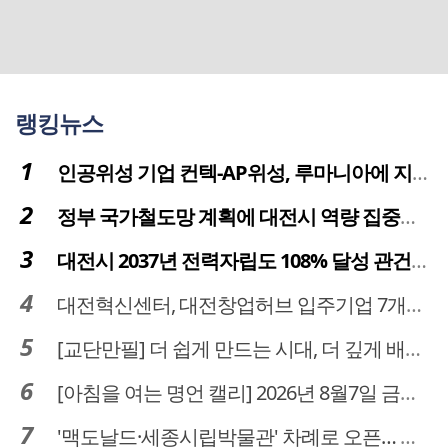
랭킹뉴스
인공위성 기업 컨텍-AP위성, 루마니아에 지상국 시스템 전수
정부 국가철도망 계획에 대전시 역량 집중해야
대전시 2037년 전력자립도 108% 달성 관건은 '주민 수용성'
대전혁신센터, 대전창업허브 입주기업 7개사 모집
[교단만필] 더 쉽게 만드는 시대, 더 깊게 배우는 교육
[아침을 여는 명언 캘리] 2026년 8월7일 금요일
'맥도날드·세종시립박물관' 차례로 오픈… 고운동 정주여건 좋아진다