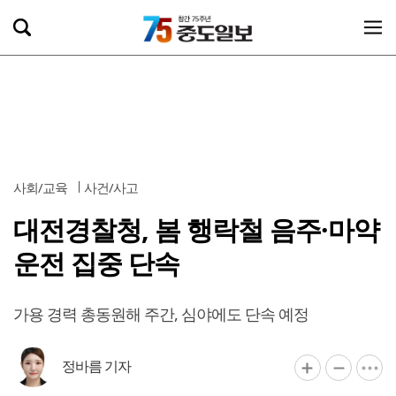
사회/교육
사건/사고
대전경찰청, 봄 행락철 음주·마약
운전 집중 단속
가용 경력 총동원해 주간, 심야에도 단속 예정
정바름 기자