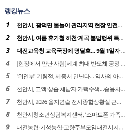
랭킹뉴스
천안시, 광덕면 물놀이 관리지역 현장 안전점검 실시
천안시, 여름 휴가철 하천·계곡 불법행위 특별단속
대전교육청 교육국장에 명달호… 9월 1일자 181명 인사
[현장에서 만난 사람]세계 최대 반도체 공정 장비 제조 기업 ASML 한종호 매니저
'위안부' 기림절, 세종서 만난다… 역사의 아픔 치유, '평화의 장'
천안시, 고액·상습 체납자 가택수색…승용차 압류·공매 착수
천안시, 2026 을지연습 전시종합상황실 근무자 사전교육
천안시청소년상담복지센터, '스마트폰 가족치유캠프' 운영
대전농협-기성농헙-고향주부모임대전시지회, 이심점심 중식지원 봉사활동