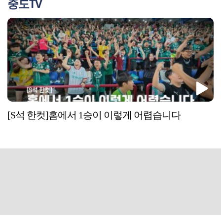
중도TV
[S석 한컷]홈에서 1승이 이렇게 어렵습니다