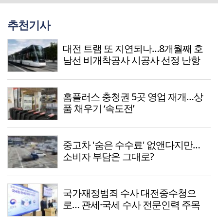
추천기사
대전 트램 또 지연되나…8개월째 호
남선 비개착공사 시공사 선정 난항
홈플러스 충청권 5곳 영업 재개…상
품 채우기 ‘속도전’
중고차 '숨은 수수료' 없앤다지만…
소비자 부담은 그대로?
국가재정범죄 수사 대전중수청으
로… 관세·국세 수사 전문인력 주목