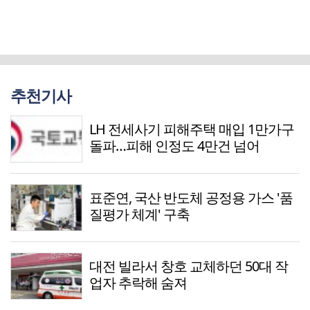
추천기사
LH 전세사기 피해주택 매입 1만가구
돌파…피해 인정도 4만건 넘어
표준연, 국산 반도체 공정용 가스 '품
질평가 체계' 구축
대전 빌라서 창호 교체하던 50대 작
업자 추락해 숨져