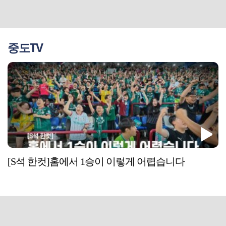
중도TV
[S석 한컷]홈에서 1승이 이렇게 어렵습니다