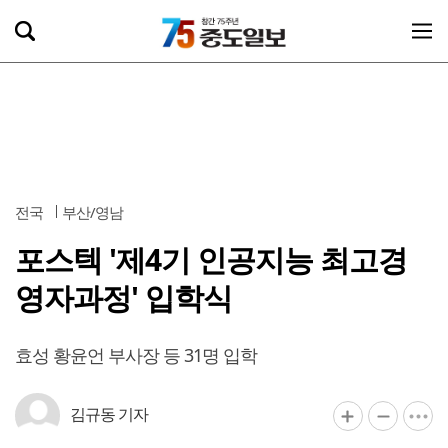
전국
부산/영남
포스텍 '제4기 인공지능 최고경
영자과정' 입학식
효성 황윤언 부사장 등 31명 입학
김규동 기자