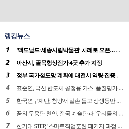
랭킹뉴스
'맥도날드·세종시립박물관' 차례로 오픈… 고운동 정주여건 좋아진다
아산시, 골목형상점가 4곳 추가 지정
정부 국가철도망 계획에 대전시 역량 집중해야
표준연, 국산 반도체 공정용 가스 '품질평가 체계' 구축
한국연구재단, 청양서 일손 돕고 상생동반 친구맺기 봉사활동
꿈의 무용단 천안, 전국 예술단과 '우리들의 하모니' 선보여
한기대 STEP, '스마트직업훈련 패키지 과정 3기' 모집