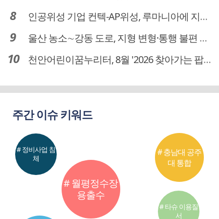
인공위성 기업 컨텍-AP위성, 루마니아에 지상국 시스템 전수
울산 농소∼강동 도로, 지형 변형·통행 불편 해법 찾는다
천안어린이꿈누리터, 8월 '2026 찾아가는 팝업놀이터' 운영
주간 이슈 키워드
# 정비사업 침
# 충남대 공주
체
대 통합
# 월평정수장
용출수
# 타슈 이용질
서