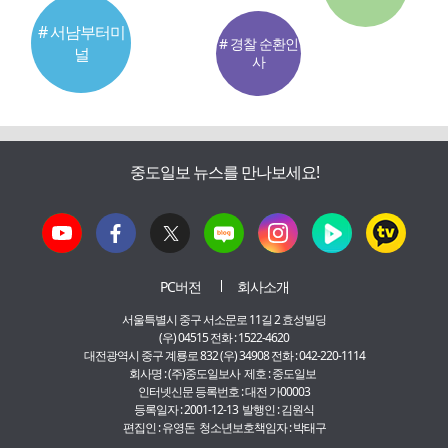
# 서남부터미
# 경찰 순환인
널
사
중도일보 뉴스를 만나보세요!
PC버전
회사소개
서울특별시 중구 서소문로 11길 2 효성빌딩
(우) 04515 전화 : 1522-4620
대전광역시 중구 계룡로 832 (우) 34908 전화 : 042-220-1114
회사명 : (주)중도일보사 제호 : 중도일보
인터넷신문 등록번호 : 대전 가00003
등록일자 : 2001-12-13 발행인 : 김원식
편집인 : 유영돈 청소년보호책임자 : 박태구