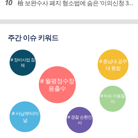
檢 보완수사 폐지 형소법에 숨은 ‘이의신청 3개월 제한’…황운하는 30일 추진
주간 이슈 키워드
# 정비사업 침
# 충남대 공주
체
대 통합
# 월평정수장
용출수
# 타슈 이용질
서
# 서남부터미
# 경찰 순환인
널
사