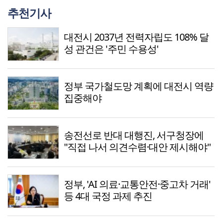
추천기사
대전시 2037년 전력자립도 108% 달
성 관건은 '주민 수용성'
정부 국가철도망 계획에 대전시 역량
집중해야
송전선로 반대 대행진, 서구청장에
"직접 나서 의견수렴·대안 제시해야"
정부, 'AI 의료·교통안전·중고차 거래'
등 4대 국정 과제 추진