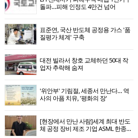
돌파…피해 인정도 4만건 넘어
표준연, 국산 반도체 공정용 가스 '품
질평가 체계' 구축
대전 빌라서 창호 교체하던 50대 작
업자 추락해 숨져
'위안부' 기림절, 세종서 만난다… 역
사의 아픔 치유, '평화의 장'
[현장에서 만난 사람]세계 최대 반도
체 공정 장비 제조 기업 ASML 한종호
매니저