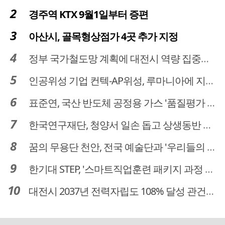
경주역 KTX 9월1일부터 증편
아산시, 골목형상점가 4곳 추가 지정
정부 국가철도망 계획에 대전시 역량 집중해야
인공위성 기업 컨텍-AP위성, 루마니아에 지상국 시스템 전수
표준연, 국산 반도체 공정용 가스 '품질평가 체계' 구축
한국연구재단, 청양서 일손 돕고 상생동반 친구맺기 봉사활동
꿈의 무용단 천안, 전국 예술단과 '우리들의 하모니' 선보여
한기대 STEP, '스마트직업훈련 패키지 과정 3기' 모집
대전시 2037년 전력자립도 108% 달성 관건은 '주민 수용성'