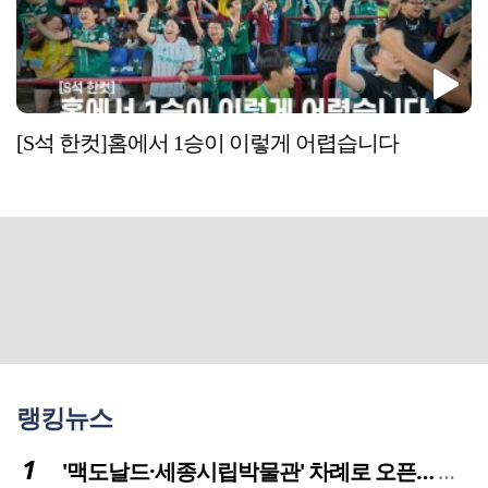
[S석 한컷]홈에서 1승이 이렇게 어렵습니다
랭킹뉴스
'맥도날드·세종시립박물관' 차례로 오픈… 고운동 정주여건 좋아진다