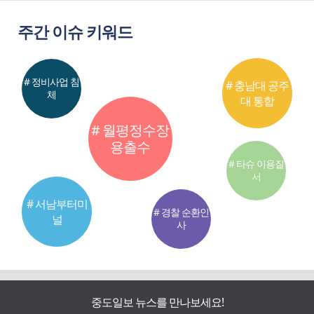
주간 이슈 키워드
# 정비사업 침
# 충남대 공주
체
대 통합
# 월평정수장
용출수
# 타슈 이용질
서
# 서남부터미
# 경찰 순환인
널
사
중도일보 뉴스를 만나보세요!