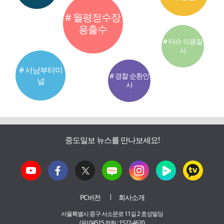
# 월평정수장
용출수
# 타슈 이용질
서
# 서남부터미
# 경찰 순환인
널
사
중도일보 뉴스를 만나보세요!
PC버전
회사소개
서울특별시 중구 서소문로 11길 2 효성빌딩
(우) 04515 전화 : 1522-4620