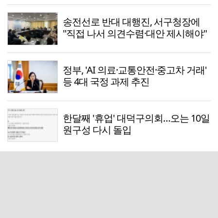
송전선로 반대 대행진, 서구청장에
"직접 나서 의견수렴·대안 제시해야"
정부, 'AI 의료·교통안전·중고차 거래'
등 4대 국정 과제 추진
한달째 '휴업' 대덕구의회…오는 10일
원구성 다시 돌입