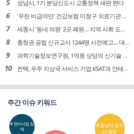
성남시, 1기 분당신도시 교통정책 새판 짠다
'우린 비급여만' 건강보험 미청구 의료기관 대전 65곳 충남 31곳
세종시 '동네 의원' 2곳 폐원… 지역 사회 도마 위
충청권 공립 신규교사 1244명 사전예고… 대전 초등 34명서 4명으로
과학기술정보연구원, 1억원 상당의 신기술 기업 이전 완료
컨텍, 우주 지상국 서비스 기업 KSAT과 안테나 6기 계약 체결
주간 이슈 키워드
# 정비사업 침
# 충남대 공주
체
대 통합