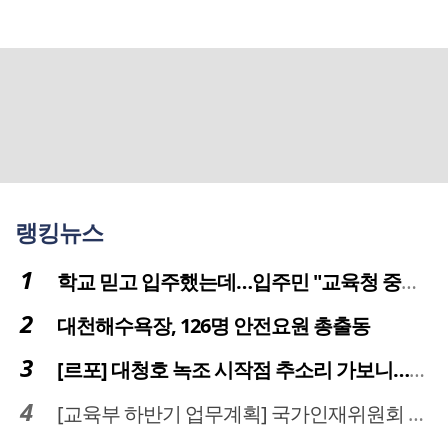
랭킹뉴스
학교 믿고 입주했는데…입주민 "교육청 중재 나서라"
대천해수욕장, 126명 안전요원 총출동
[르포] 대청호 녹조 시작점 추소리 가보니…걷어내도 짙은 초록빛
[교육부 하반기 업무계획] 국가인재위원회 신설… 거점국립대 3곳 성장엔진·AI 분야 패키지 지원