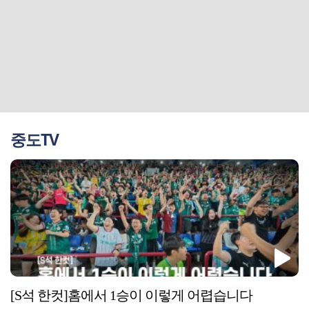
중도TV
[S석 한컷]홈에서 1승이 이렇게 어렵습니다