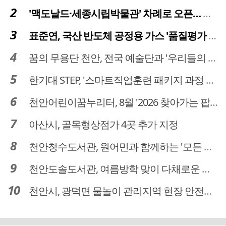
'맥도날드·세종시립박물관' 차례로 오픈… 고운동 정주여건 좋아진다
표준연, 국산 반도체 공정용 가스 '품질평가 체계' 구축
꿈의 무용단 천안, 전국 예술단과 '우리들의 하모니' 선보여
한기대 STEP, '스마트직업훈련 패키지 과정 3기' 모집
천안어린이꿈누리터, 8월 '2026 찾아가는 팝업놀이터' 운영
아산시, 골목형상점가 4곳 추가 지정
천안청수도서관, 원어민과 함께하는 '모든 영어 모든 독서' 운영
천안도솔도서관, 여름방학 맞이 다채로운 독서문화 프로그램 운영
천안시, 광덕면 물놀이 관리지역 현장 안전점검 실시