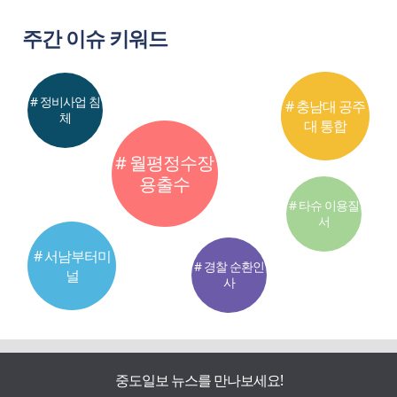
주간 이슈 키워드
# 정비사업 침
# 충남대 공주
체
대 통합
# 월평정수장
용출수
# 타슈 이용질
서
# 서남부터미
# 경찰 순환인
널
사
중도일보 뉴스를 만나보세요!