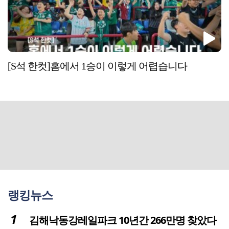
[S석 한컷]홈에서 1승이 이렇게 어렵습니다
랭킹뉴스
김해낙동강레일파크 10년간 266만명 찾았다