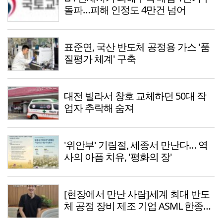
돌파…피해 인정도 4만건 넘어
표준연, 국산 반도체 공정용 가스 '품
질평가 체계' 구축
대전 빌라서 창호 교체하던 50대 작
업자 추락해 숨져
'위안부' 기림절, 세종서 만난다… 역
사의 아픔 치유, '평화의 장'
[현장에서 만난 사람]세계 최대 반도
체 공정 장비 제조 기업 ASML 한종호
매니저