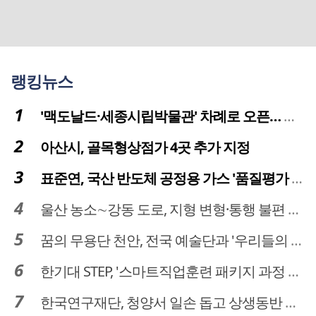
랭킹뉴스
'맥도날드·세종시립박물관' 차례로 오픈… 고운동 정주여건 좋아진다
아산시, 골목형상점가 4곳 추가 지정
표준연, 국산 반도체 공정용 가스 '품질평가 체계' 구축
울산 농소∼강동 도로, 지형 변형·통행 불편 해법 찾는다
꿈의 무용단 천안, 전국 예술단과 '우리들의 하모니' 선보여
한기대 STEP, '스마트직업훈련 패키지 과정 3기' 모집
한국연구재단, 청양서 일손 돕고 상생동반 친구맺기 봉사활동