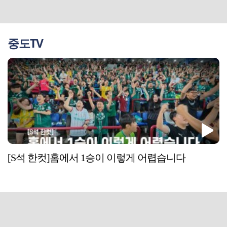
중도TV
[S석 한컷]홈에서 1승이 이렇게 어렵습니다