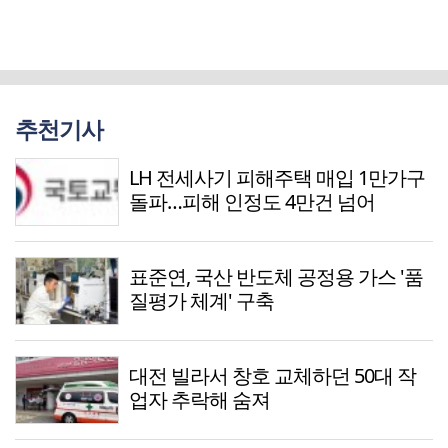
추천기사
LH 전세사기 피해주택 매입 1만가구
돌파…피해 인정도 4만건 넘어
표준연, 국산 반도체 공정용 가스 '품
질평가 체계' 구축
대전 빌라서 창호 교체하던 50대 작
업자 추락해 숨져