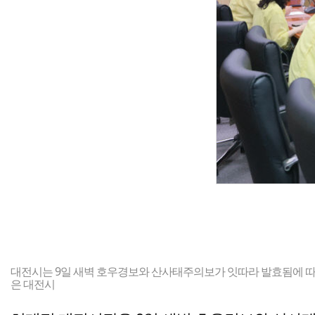
대전시는 9일 새벽 호우경보와 산사태주의보가 잇따라 발효됨에 따
은 대전시