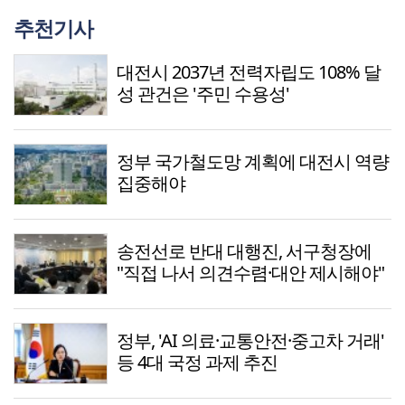
추천기사
대전시 2037년 전력자립도 108% 달
성 관건은 '주민 수용성'
정부 국가철도망 계획에 대전시 역량
집중해야
송전선로 반대 대행진, 서구청장에
"직접 나서 의견수렴·대안 제시해야"
정부, 'AI 의료·교통안전·중고차 거래'
등 4대 국정 과제 추진