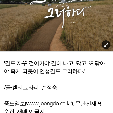
'길도 자꾸 걸어가야 길이 나고, 닦고 또 닦아
야 좋게 되듯이 인생길도 그러하다.'
/글·캘리그라피=손정숙
중도일보(www.joongdo.co.kr), 무단전재 및
수집, 재배포 금지