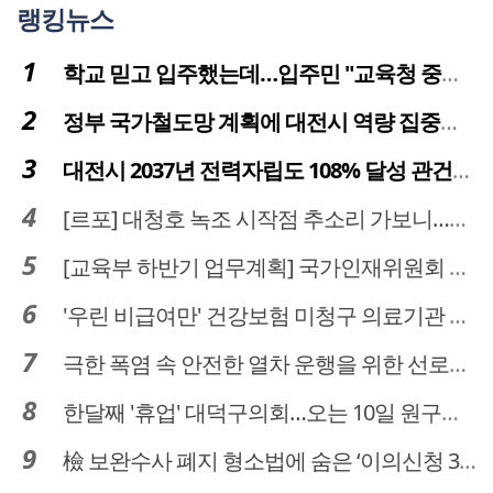
랭킹뉴스
학교 믿고 입주했는데…입주민 "교육청 중재 나서라"
정부 국가철도망 계획에 대전시 역량 집중해야
대전시 2037년 전력자립도 108% 달성 관건은 '주민 수용성'
[르포] 대청호 녹조 시작점 추소리 가보니…걷어내도 짙은 초록빛
[교육부 하반기 업무계획] 국가인재위원회 신설… 거점국립대 3곳 성장엔진·AI 분야 패키지 지원
'우린 비급여만' 건강보험 미청구 의료기관 대전 65곳 충남 31곳
극한 폭염 속 안전한 열차 운행을 위한 선로관리
한달째 '휴업' 대덕구의회…오는 10일 원구성 다시 돌입
檢 보완수사 폐지 형소법에 숨은 ‘이의신청 3개월 제한’…황운하는 30일 추진