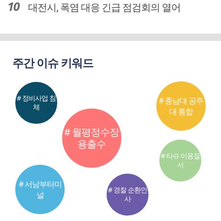
대전시, 폭염 대응 긴급 점검회의 열어
주간 이슈 키워드
# 정비사업 침
# 충남대 공주
체
대 통합
# 월평정수장
용출수
# 타슈 이용질
서
# 서남부터미
# 경찰 순환인
널
사