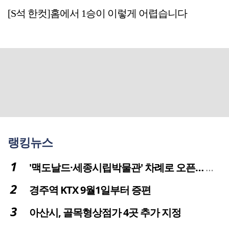
[S석 한컷]홈에서 1승이 이렇게 어렵습니다
랭킹뉴스
'맥도날드·세종시립박물관' 차례로 오픈… 고운동 정주여건 좋아진다
경주역 KTX 9월1일부터 증편
아산시, 골목형상점가 4곳 추가 지정