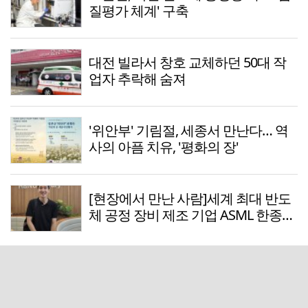
질평가 체계' 구축
대전 빌라서 창호 교체하던 50대 작
업자 추락해 숨져
'위안부' 기림절, 세종서 만난다… 역
사의 아픔 치유, '평화의 장'
[현장에서 만난 사람]세계 최대 반도
체 공정 장비 제조 기업 ASML 한종호
매니저