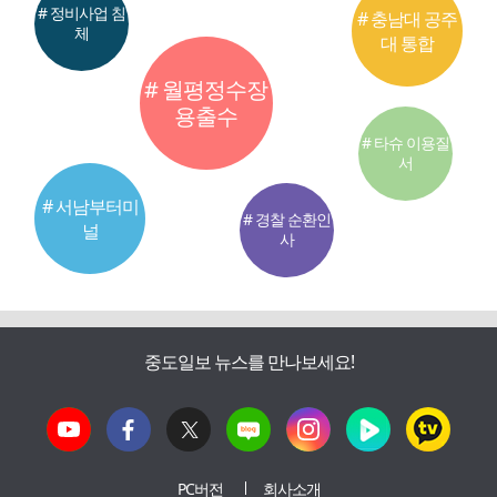
# 정비사업 침
# 충남대 공주
체
대 통합
# 월평정수장
용출수
# 타슈 이용질
서
# 서남부터미
# 경찰 순환인
널
사
중도일보 뉴스를 만나보세요!
PC버전
회사소개