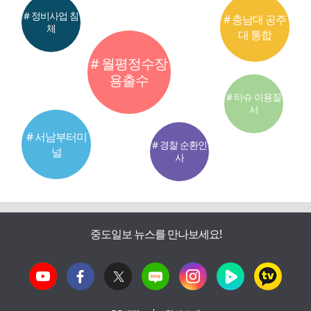
# 정비사업 침
# 충남대 공주
체
대 통합
# 월평정수장
용출수
# 타슈 이용질
서
# 서남부터미
# 경찰 순환인
널
사
중도일보 뉴스를 만나보세요!