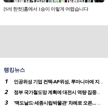
[S석 한컷]홈에서 1승이 이렇게 어렵습니다
랭킹뉴스
인공위성 기업 컨텍-AP위성, 루마니아에 지상국 시스템 전수
정부 국가철도망 계획에 대전시 역량 집중해야
'맥도날드·세종시립박물관' 차례로 오픈… 고운동 정주여건 좋아진다