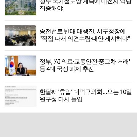
정부 국가철도망 계획에 대전시 역량
집중해야
송전선로 반대 대행진, 서구청장에
"직접 나서 의견수렴·대안 제시해야"
정부, 'AI 의료·교통안전·중고차 거래'
등 4대 국정 과제 추진
한달째 '휴업' 대덕구의회…오는 10일
원구성 다시 돌입