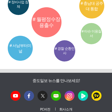
# 정비사업 침
# 충남대 공주
체
대 통합
# 월평정수장
용출수
# 타슈 이용질
서
# 서남부터미
# 경찰 순환인
널
사
중도일보 뉴스를 만나보세요!
PC버전
회사소개