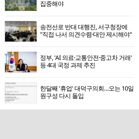
집중해야
송전선로 반대 대행진, 서구청장에
"직접 나서 의견수렴·대안 제시해야"
정부, 'AI 의료·교통안전·중고차 거래'
등 4대 국정 과제 추진
한달째 '휴업' 대덕구의회…오는 10일
원구성 다시 돌입