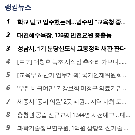
랭킹뉴스
학교 믿고 입주했는데…입주민 "교육청 중재 나서라"
대천해수욕장, 126명 안전요원 총출동
성남시, 1기 분당신도시 교통정책 새판 짠다
[르포] 대청호 녹조 시작점 추소리 가보니…걷어내도 짙은 초록빛
[교육부 하반기 업무계획] 국가인재위원회 신설… 거점국립대 3곳 성장엔진·AI 분야 패키지 지원
'우린 비급여만' 건강보험 미청구 의료기관 대전 65곳 충남 31곳
세종시 '동네 의원' 2곳 폐원… 지역 사회 도마 위
충청권 공립 신규교사 1244명 사전예고… 대전 초등 34명서 4명으로
과학기술정보연구원, 1억원 상당의 신기술 기업 이전 완료