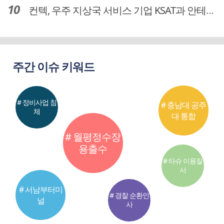
컨텍, 우주 지상국 서비스 기업 KSAT과 안테나 6기 계약 체결
주간 이슈 키워드
# 정비사업 침
# 충남대 공주
체
대 통합
# 월평정수장
용출수
# 타슈 이용질
서
# 서남부터미
# 경찰 순환인
널
사