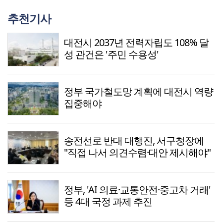
추천기사
대전시 2037년 전력자립도 108% 달
성 관건은 '주민 수용성'
정부 국가철도망 계획에 대전시 역량
집중해야
송전선로 반대 대행진, 서구청장에
"직접 나서 의견수렴·대안 제시해야"
정부, 'AI 의료·교통안전·중고차 거래'
등 4대 국정 과제 추진