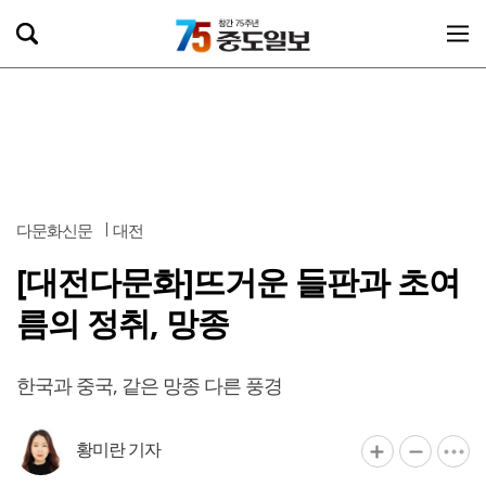
다문화신문
대전
[대전다문화]뜨거운 들판과 초여
름의 정취, 망종
한국과 중국, 같은 망종 다른 풍경
황미란 기자