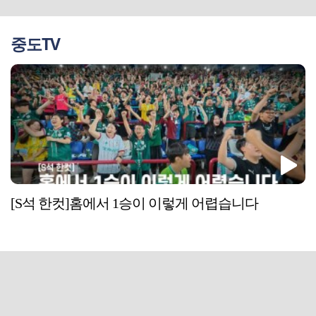
중도TV
[S석 한컷]홈에서 1승이 이렇게 어렵습니다