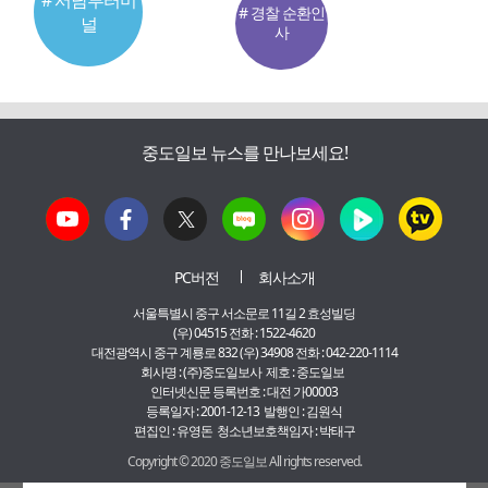
# 서남부터미
# 경찰 순환인
널
사
중도일보 뉴스를 만나보세요!
PC버전
회사소개
서울특별시 중구 서소문로 11길 2 효성빌딩
(우) 04515 전화 : 1522-4620
대전광역시 중구 계룡로 832 (우) 34908 전화 : 042-220-1114
회사명 : (주)중도일보사 제호 : 중도일보
인터넷신문 등록번호 : 대전 가00003
등록일자 : 2001-12-13 발행인 : 김원식
편집인 : 유영돈 청소년보호책임자 : 박태구
Copyright © 2020 중도일보 All rights reserved.