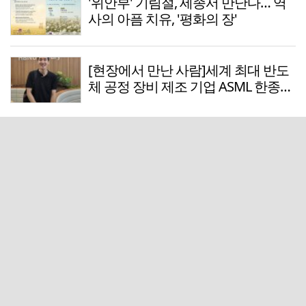
'위안부' 기림절, 세종서 만난다… 역
사의 아픔 치유, '평화의 장'
[현장에서 만난 사람]세계 최대 반도
체 공정 장비 제조 기업 ASML 한종호
매니저