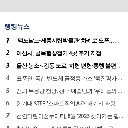
랭킹뉴스
'맥도날드·세종시립박물관' 차례로 오픈… 고운동 정주여건 좋아진다
아산시, 골목형상점가 4곳 추가 지정
울산 농소∼강동 도로, 지형 변형·통행 불편 해법 찾는다
표준연, 국산 반도체 공정용 가스 '품질평가 체계' 구축
꿈의 무용단 천안, 전국 예술단과 '우리들의 하모니' 선보여
한기대 STEP, '스마트직업훈련 패키지 과정 3기' 모집
천안어린이꿈누리터, 8월 '2026 찾아가는 팝업놀이터' 운영