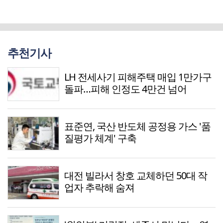
추천기사
LH 전세사기 피해주택 매입 1만가구
돌파…피해 인정도 4만건 넘어
표준연, 국산 반도체 공정용 가스 '품
질평가 체계' 구축
대전 빌라서 창호 교체하던 50대 작
업자 추락해 숨져