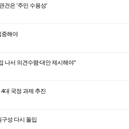
 관건은 '주민 수용성'
집중해야
접 나서 의견수렴·대안 제시해야"
등 4대 국정 과제 추진
원구성 다시 돌입