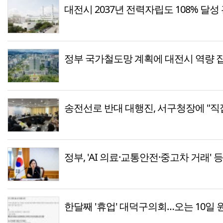
대전시 2037년 전력자립도 108% 달성
정부 국가철도망 계획에 대전시 역량 
송전선로 반대 대행진, 서구청장에 "직
정부, 'AI 의료·교통안전·중고차 거래' 
한달째 '휴업' 대덕구의회…오는 10일 