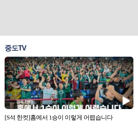
중도TV
[S석 한컷]홈에서 1승이 이렇게 어렵습니다