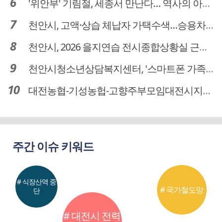
'위안부' 기림절, 세종서 만난다… 역사의 아픔 치유, '평화의 장'
천안시, 고액·상습 체납자 가택수색…승용차 압류·공매 착수
천안시, 2026 을지연습 전시종합상황실 근무자 사전교육
천안시청소년상담복지센터, '스마트폰 가족치유캠프' 운영
대전농협-기성농헙-고향주부모임대전시지회, 이심점심 중식지원 봉사활동
주간 이슈 키워드
# 식장산역 중
# 국가철도망
단
# 대전시 전력