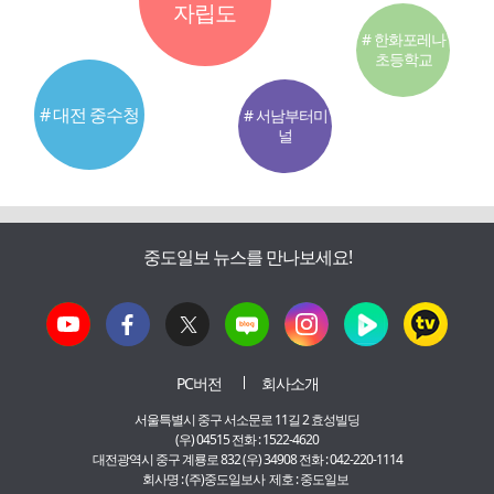
자립도
# 한화포레나
초등학교
# 대전 중수청
# 서남부터미
널
중도일보 뉴스를 만나보세요!
PC버전
회사소개
서울특별시 중구 서소문로 11길 2 효성빌딩
(우) 04515 전화 : 1522-4620
대전광역시 중구 계룡로 832 (우) 34908 전화 : 042-220-1114
회사명 : (주)중도일보사 제호 : 중도일보