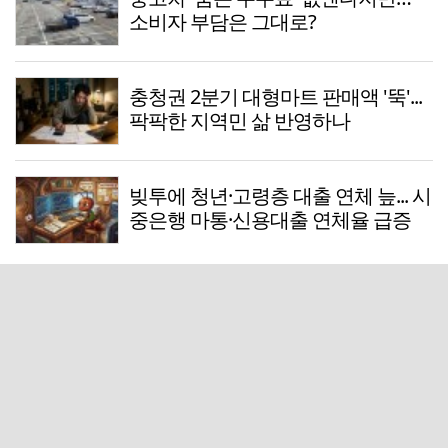
소비자 부담은 그대로?
충청권 2분기 대형마트 판매액 '뚝'...
팍팍한 지역민 삶 반영하나
빚투에 청년·고령층 대출 연체 늪... 시
중은행 마통·신용대출 연체율 급증