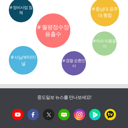
# 정비사업 침
# 충남대 공주
체
대 통합
# 월평정수장
용출수
# 타슈 이용질
서
# 서남부터미
# 경찰 순환인
널
사
중도일보 뉴스를 만나보세요!