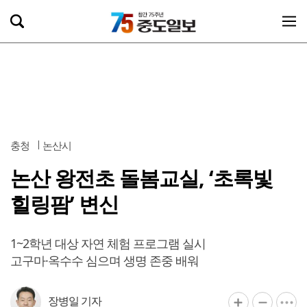
충청
논산시
논산 왕전초 돌봄교실, ‘초록빛
힐링팜’ 변신
1~2학년 대상 자연 체험 프로그램 실시
고구마·옥수수 심으며 생명 존중 배워
장병일 기자