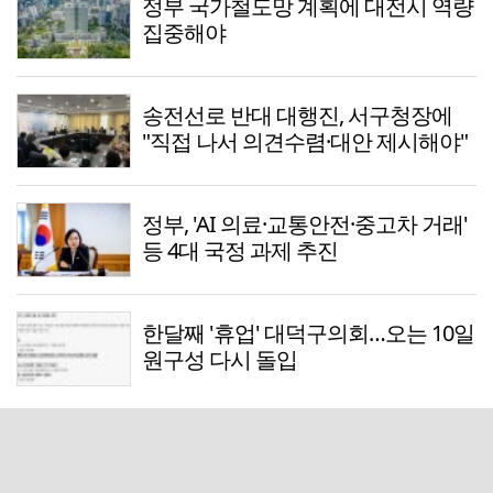
정부 국가철도망 계획에 대전시 역량
집중해야
송전선로 반대 대행진, 서구청장에
"직접 나서 의견수렴·대안 제시해야"
정부, 'AI 의료·교통안전·중고차 거래'
등 4대 국정 과제 추진
한달째 '휴업' 대덕구의회…오는 10일
원구성 다시 돌입