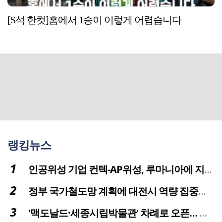
[S석 한컷]홈에서 1승이 이렇게 어렵습니다
랭킹뉴스
인공위성 기업 컨텍-AP위성, 루마니아에 지상국 시스템 전수
정부 국가철도망 계획에 대전시 역량 집중해야
'맥도날드·세종시립박물관' 차례로 오픈… 고운동 정주여건 좋아진다