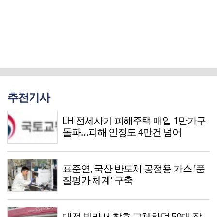
추천기사
LH 전세사기 피해주택 매입 1만가구
돌파…피해 인정도 4만건 넘어
표준연, 국산 반도체 공정용 가스 '품
질평가 체계' 구축
대전 빌라서 창호 교체하던 50대 작