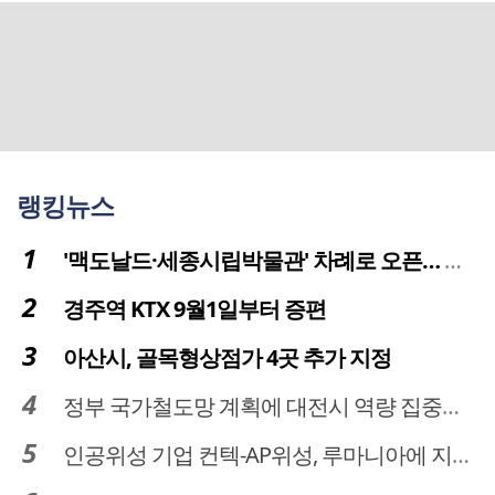
랭킹뉴스
'맥도날드·세종시립박물관' 차례로 오픈… 고운동 정주여건 좋아진다
경주역 KTX 9월1일부터 증편
아산시, 골목형상점가 4곳 추가 지정
정부 국가철도망 계획에 대전시 역량 집중해야
인공위성 기업 컨텍-AP위성, 루마니아에 지상국 시스템 전수