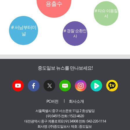
용출수
# 타슈 이용질
서
# 서남부터미
# 경찰 순환인
널
사
중도일보 뉴스를 만나보세요!
PC버전
회사소개
서울특별시 중구 서소문로 11길 2 효성빌딩
(우) 04515 전화 : 1522-4620
대전광역시 중구 계룡로 832 (우) 34908 전화 : 042-220-1114
회사명 : (주)중도일보사 제호 : 중도일보