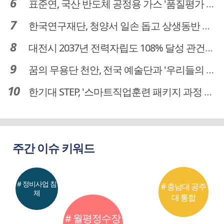
표준연, 국산 반도체 공정용 가스 '품질평가 체계' 구축
한국연구재단, 청양서 일손 돕고 상생동반 친구맺기 봉사활동
대전시 2037년 전력자립도 108% 달성 관건은 '주민 수용성'
꿈의 무용단 천안, 전국 예술단과 '우리들의 하모니' 선보여
한기대 STEP, '스마트직업훈련 패키지 과정 3기' 모집
주간 이슈 키워드
# 정비사업 침
# 충남대 공주
체
대 통합
# 월평정수장