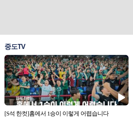
중도TV
[S석 한컷]홈에서 1승이 이렇게 어렵습니다