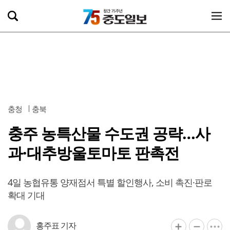
충청
충북
충주 농특산물 수도권 공략…사
과·대추방울토마토 판촉전
4일 농협유통 양재점서 특별 할인행사, 소비 촉진·판로
확대 기대
홍주표 기자