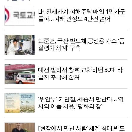
LH 전세사기 피해주택 매입 1만가구
돌파…피해 인정도 4만건 넘어
표준연, 국산 반도체 공정용 가스 '품
질평가 체계' 구축
대전 빌라서 창호 교체하던 50대 작
업자 추락해 숨져
'위안부' 기림절, 세종서 만난다… 역
사의 아픔 치유, '평화의 장'
[현장에서 만난 사람]세계 최대 반도