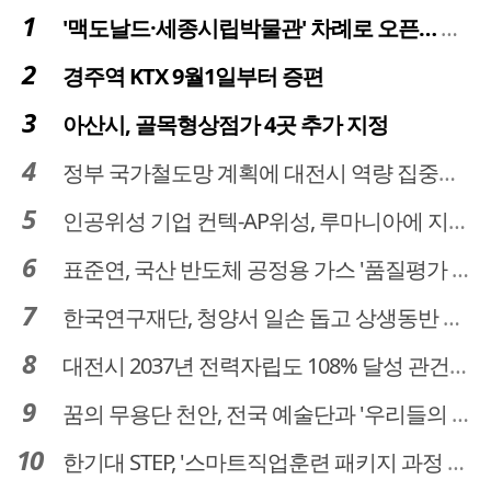
'맥도날드·세종시립박물관' 차례로 오픈… 고운동 정주여건 좋아진다
경주역 KTX 9월1일부터 증편
아산시, 골목형상점가 4곳 추가 지정
정부 국가철도망 계획에 대전시 역량 집중해야
인공위성 기업 컨텍-AP위성, 루마니아에 지상국 시스템 전수
표준연, 국산 반도체 공정용 가스 '품질평가 체계' 구축
한국연구재단, 청양서 일손 돕고 상생동반 친구맺기 봉사활동
대전시 2037년 전력자립도 108% 달성 관건은 '주민 수용성'
꿈의 무용단 천안, 전국 예술단과 '우리들의 하모니' 선보여
한기대 STEP, '스마트직업훈련 패키지 과정 3기' 모집