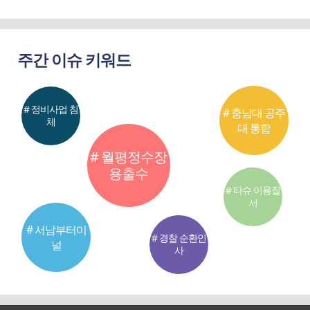
주간 이슈 키워드
# 정비사업 침
# 충남대 공주
체
대 통합
# 월평정수장
용출수
# 타슈 이용질
서
# 서남부터미
# 경찰 순환인
널
사