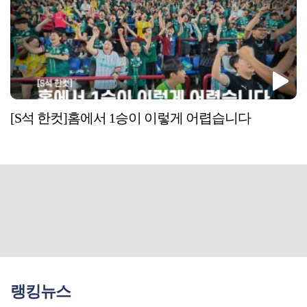
[S석 한컷]홈에서 1승이 이렇게 어렵습니다
랭킹뉴스