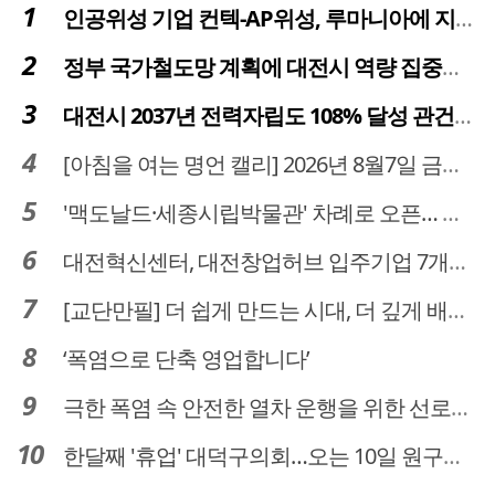
인공위성 기업 컨텍-AP위성, 루마니아에 지상국 시스템 전수
정부 국가철도망 계획에 대전시 역량 집중해야
대전시 2037년 전력자립도 108% 달성 관건은 '주민 수용성'
[아침을 여는 명언 캘리] 2026년 8월7일 금요일
'맥도날드·세종시립박물관' 차례로 오픈… 고운동 정주여건 좋아진다
대전혁신센터, 대전창업허브 입주기업 7개사 모집
[교단만필] 더 쉽게 만드는 시대, 더 깊게 배우는 교육
‘폭염으로 단축 영업합니다’
극한 폭염 속 안전한 열차 운행을 위한 선로관리
한달째 '휴업' 대덕구의회…오는 10일 원구성 다시 돌입