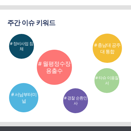
주간 이슈 키워드
# 정비사업 침
# 충남대 공주
체
대 통합
# 월평정수장
용출수
# 타슈 이용질
서
# 서남부터미
# 경찰 순환인
널
사