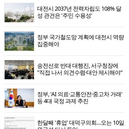
대전시 2037년 전력자립도 108% 달
성 관건은 '주민 수용성'
정부 국가철도망 계획에 대전시 역량
집중해야
송전선로 반대 대행진, 서구청장에
"직접 나서 의견수렴·대안 제시해야"
정부, 'AI 의료·교통안전·중고차 거래'
등 4대 국정 과제 추진
한달째 '휴업' 대덕구의회…오는 10일