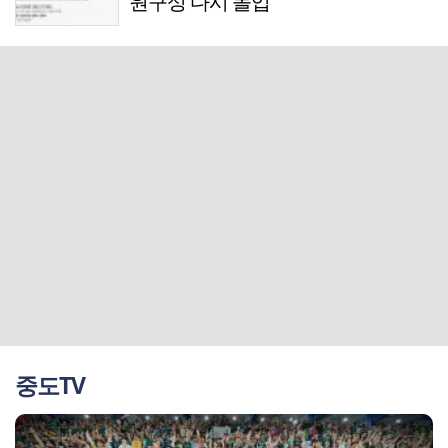
원구성 다시 돌입
중도TV