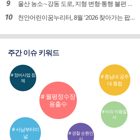
울산 농소∼강동 도로, 지형 변형·통행 불편 해법 찾는다
천안어린이꿈누리터, 8월 '2026 찾아가는 팝업놀이터' 운영
주간 이슈 키워드
# 정비사업 침
# 충남대 공주
체
대 통합
# 월평정수장
용출수
# 타슈 이용질
서
# 서남부터미
# 경찰 순환인
널
사