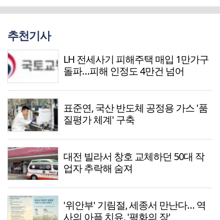
추천기사
LH 전세사기 피해주택 매입 1만가구
돌파…피해 인정도 4만건 넘어
표준연, 국산 반도체 공정용 가스 '품
질평가 체계' 구축
대전 빌라서 창호 교체하던 50대 작
업자 추락해 숨져
'위안부' 기림절, 세종서 만난다… 역
사의 아픔 치유, '평화의 장'