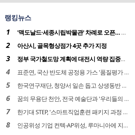
랭킹뉴스
'맥도날드·세종시립박물관' 차례로 오픈… 고운동 정주여건 좋아진다
아산시, 골목형상점가 4곳 추가 지정
정부 국가철도망 계획에 대전시 역량 집중해야
표준연, 국산 반도체 공정용 가스 '품질평가 체계' 구축
한국연구재단, 청양서 일손 돕고 상생동반 친구맺기 봉사활동
꿈의 무용단 천안, 전국 예술단과 '우리들의 하모니' 선보여
한기대 STEP, '스마트직업훈련 패키지 과정 3기' 모집
인공위성 기업 컨텍-AP위성, 루마니아에 지상국 시스템 전수