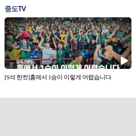
중도TV
[S석 한컷]홈에서 1승이 이렇게 어렵습니다