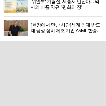
'위안부' 기림절, 세종서 만난다… 역
사의 아픔 치유, '평화의 장'
[현장에서 만난 사람]세계 최대 반도
체 공정 장비 제조 기업 ASML 한종호
매니저