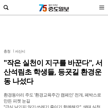
충청
서산시
"작은 실천이 지구를 바꾼다", 서
산석림초 학생들, 등굣길 환경운
동 나섰다
환경동아리 주도 '환경교육주간 캠페인' 전개, 폐박스로
만든 피켓 눈길
"급식 남기지 않기·쓰레기 줄이기 함께해요", 생태 실천