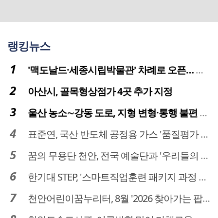
랭킹뉴스
'맥도날드·세종시립박물관' 차례로 오픈… 고운동 정주여건 좋아진다
아산시, 골목형상점가 4곳 추가 지정
울산 농소∼강동 도로, 지형 변형·통행 불편 해법 찾는다
표준연, 국산 반도체 공정용 가스 '품질평가 체계' 구축
꿈의 무용단 천안, 전국 예술단과 '우리들의 하모니' 선보여
한기대 STEP, '스마트직업훈련 패키지 과정 3기' 모집
천안어린이꿈누리터, 8월 '2026 찾아가는 팝업놀이터' 운영