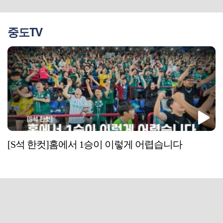
중도TV
[S석 한컷]홈에서 1승이 이렇게 어렵습니다