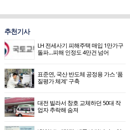
추천기사
LH 전세사기 피해주택 매입 1만가구
돌파…피해 인정도 4만건 넘어
표준연, 국산 반도체 공정용 가스 '품
질평가 체계' 구축
대전 빌라서 창호 교체하던 50대 작
업자 추락해 숨져