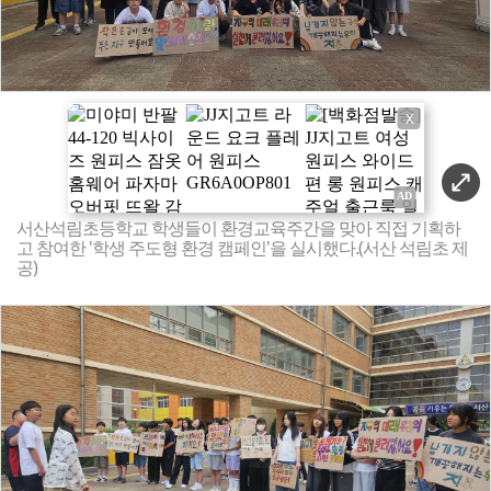
X
서산석림초등학교 학생들이 환경교육주간을 맞아 직접 기획하
고 참여한 '학생 주도형 환경 캠페인'을 실시했다.(서산 석림초 제
공)