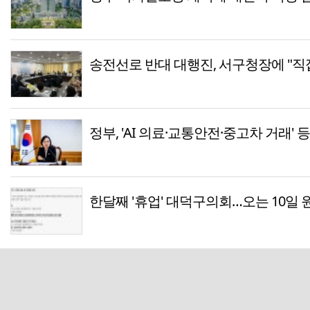
송전선로 반대 대행진, 서구청장에 "직
정부, 'AI 의료·교통안전·중고차 거래' 
한달째 '휴업' 대덕구의회…오는 10일 