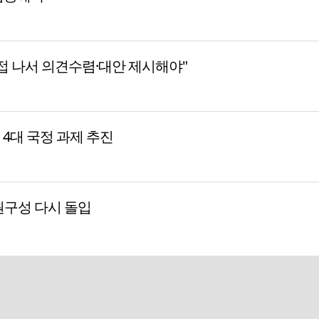
접 나서 의견수렴·대안 제시해야"
등 4대 국정 과제 추진
원구성 다시 돌입