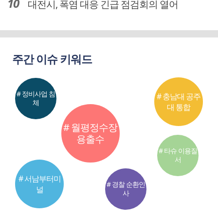
대전시, 폭염 대응 긴급 점검회의 열어
주간 이슈 키워드
# 정비사업 침
# 충남대 공주
체
대 통합
# 월평정수장
용출수
# 타슈 이용질
서
# 서남부터미
# 경찰 순환인
널
사