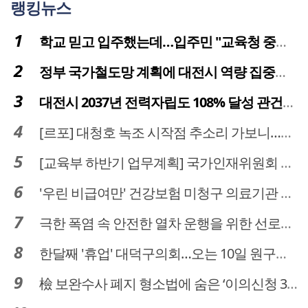
랭킹뉴스
학교 믿고 입주했는데…입주민 "교육청 중재 나서라"
정부 국가철도망 계획에 대전시 역량 집중해야
대전시 2037년 전력자립도 108% 달성 관건은 '주민 수용성'
[르포] 대청호 녹조 시작점 추소리 가보니…걷어내도 짙은 초록빛
[교육부 하반기 업무계획] 국가인재위원회 신설… 거점국립대 3곳 성장엔진·AI 분야 패키지 지원
'우린 비급여만' 건강보험 미청구 의료기관 대전 65곳 충남 31곳
극한 폭염 속 안전한 열차 운행을 위한 선로관리
한달째 '휴업' 대덕구의회…오는 10일 원구성 다시 돌입
檢 보완수사 폐지 형소법에 숨은 ‘이의신청 3개월 제한’…황운하는 30일 추진