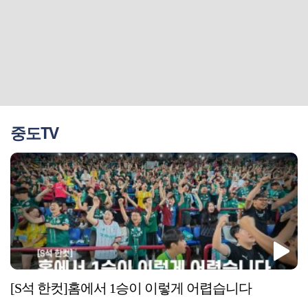
중도TV
[S석 한컷]홈에서 1승이 이렇게 어렵습니다