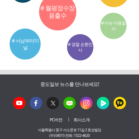
# 월평정수장
용출수
# 타슈 이용질
서
# 서남부터미
# 경찰 순환인
널
사
중도일보 뉴스를 만나보세요!
PC버전
회사소개
서울특별시 중구 서소문로 11길 2 효성빌딩
(우) 04515 전화 : 1522-4620