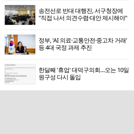
송전선로 반대 대행진, 서구청장에
"직접 나서 의견수렴·대안 제시해야"
정부, 'AI 의료·교통안전·중고차 거래'
등 4대 국정 과제 추진
한달째 '휴업' 대덕구의회…오는 10일
원구성 다시 돌입