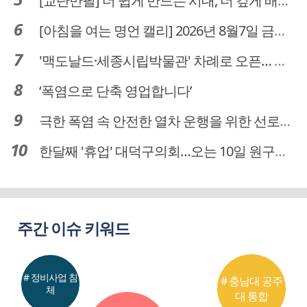
[교단만필] 더 쉽게 만드는 시대, 더 깊게 배우는 교육
[아침을 여는 명언 캘리] 2026년 8월7일 금요일
'맥도날드·세종시립박물관' 차례로 오픈… 고운동 정주여건 좋아진다
‘폭염으로 단축 영업합니다’
극한 폭염 속 안전한 열차 운행을 위한 선로관리
한달째 '휴업' 대덕구의회…오는 10일 원구성 다시 돌입
주간 이슈 키워드
# 정비사업 침
# 충남대 공주
체
대 통합