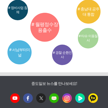
# 정비사업 침
# 충남대 공주
체
대 통합
# 월평정수장
용출수
# 타슈 이용질
서
# 서남부터미
# 경찰 순환인
널
사
중도일보 뉴스를 만나보세요!