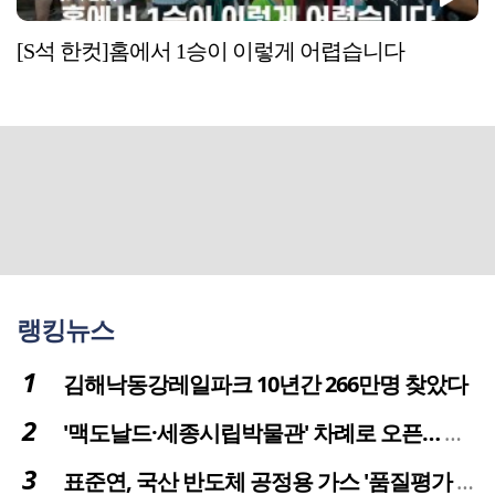
[S석 한컷]홈에서 1승이 이렇게 어렵습니다
랭킹뉴스
김해낙동강레일파크 10년간 266만명 찾았다
'맥도날드·세종시립박물관' 차례로 오픈… 고운동 정주여건 좋아진다
표준연, 국산 반도체 공정용 가스 '품질평가 체계' 구축