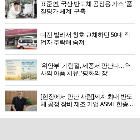
표준연, 국산 반도체 공정용 가스 '품
질평가 체계' 구축
대전 빌라서 창호 교체하던 50대 작
업자 추락해 숨져
'위안부' 기림절, 세종서 만난다… 역
사의 아픔 치유, '평화의 장'
[현장에서 만난 사람]세계 최대 반도
체 공정 장비 제조 기업 ASML 한종호
매니저