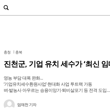
충청
충북
진천군, 기업 유치 세수가 ‘최신 
영농 부담 대폭 완화...
‘기업유치세수환원사업’·현대화 사업 투트랙 가동
벼·밭농사 아우르는 승용이앙기·퇴비살포기 등 전격 도입…
엄재천 기자