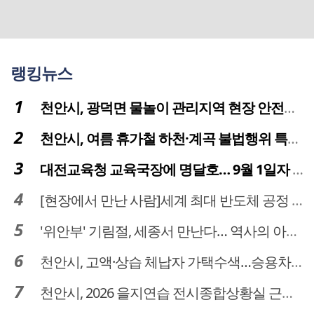
랭킹뉴스
천안시, 광덕면 물놀이 관리지역 현장 안전점검 실시
천안시, 여름 휴가철 하천·계곡 불법행위 특별단속
대전교육청 교육국장에 명달호… 9월 1일자 181명 인사
[현장에서 만난 사람]세계 최대 반도체 공정 장비 제조 기업 ASML 한종호 매니저
'위안부' 기림절, 세종서 만난다… 역사의 아픔 치유, '평화의 장'
천안시, 고액·상습 체납자 가택수색…승용차 압류·공매 착수
천안시, 2026 을지연습 전시종합상황실 근무자 사전교육