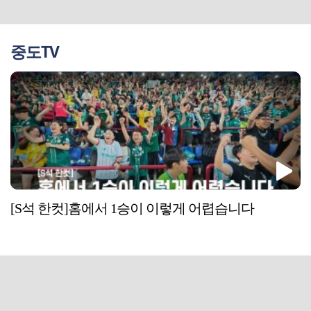
중도TV
[S석 한컷]홈에서 1승이 이렇게 어렵습니다