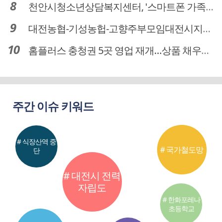
천안시청소년상담복지센터, '스마트폰 가족치유캠프' 운영
대전농협-기성농헙-고향주부모임대전시지회, 이심점심 중식지원 봉사활동
홈플러스 충청권 5곳 영업 재개…상품 채우기 ‘속도전’
주간 이슈 키워드
# 식장산역 중
# 국가철도망
단
# 대전시 전력
자립도
# 한화포레나
초등학교