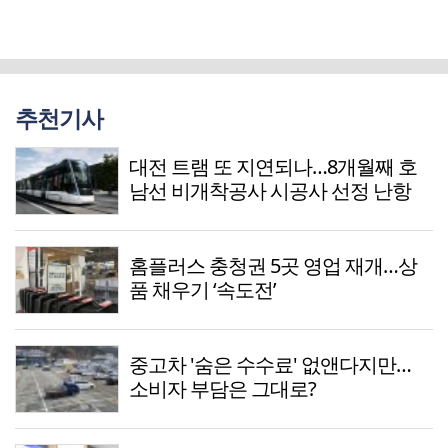
추천기사
대전 트램 또 지연되나…8개월째 호
남선 비개착공사 시공사 선정 난항
홈플러스 충청권 5곳 영업 재개…상
품 채우기 ‘속도전’
중고차 '숨은 수수료' 없앤다지만…
소비자 부담은 그대로?