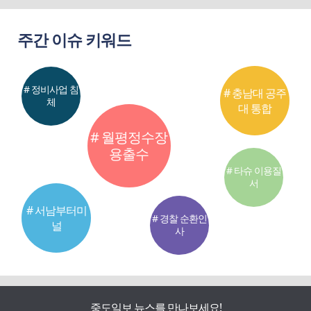
주간 이슈 키워드
# 정비사업 침
# 충남대 공주
체
대 통합
# 월평정수장
용출수
# 타슈 이용질
서
# 서남부터미
# 경찰 순환인
널
사
중도일보 뉴스를 만나보세요!