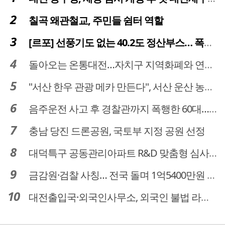
칠곡 왜관철교, 주민들 쉼터 역할
[르포] 선풍기도 없는 40.2도 정산부스… 폭염 속 공영주차장 근로자
돌아오는 온통대전…자치구 지역화폐와 연계·통합 가능할까
"서산 한우 관광 메카 만든다", 서산 운산 농어촌관광휴양단지 조성 본격 시동
음주운전 사고 후 경찰관까지 폭행한 60대… 차량 압수
충남 당진 드론공원, 국토부 지정 공원 선정
대덕특구 공동관리아파트 R&D 맞춤형 심사 대상될까…예타 폐지 새기회
금감원·검찰 사칭… 전국 돌며 1억5400만원 수거한 보이스피싱 수거책 검거
대전출입국·외국인사무소, 외국인 불법 라이더 무더기 적발