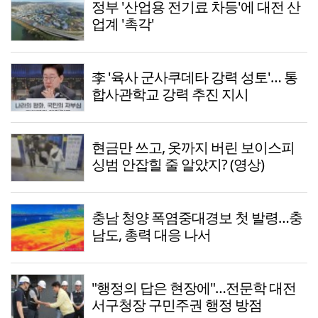
정부 '산업용 전기료 차등'에 대전 산
업계 '촉각'
李 '육사 군사쿠데타 강력 성토'… 통
합사관학교 강력 추진 지시
현금만 쓰고, 옷까지 버린 보이스피
싱범 안잡힐 줄 알았지? (영상)
충남 청양 폭염중대경보 첫 발령…충
남도, 총력 대응 나서
"행정의 답은 현장에"…전문학 대전
서구청장 구민주권 행정 방점