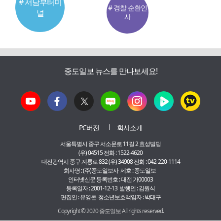
# 서남부터미
# 경찰 순환인
널
사
중도일보 뉴스를 만나보세요!
PC버전
회사소개
서울특별시 중구 서소문로 11길 2 효성빌딩
(우) 04515 전화 : 1522-4620
대전광역시 중구 계룡로 832 (우) 34908 전화 : 042-220-1114
회사명 : (주)중도일보사 제호 : 중도일보
인터넷신문 등록번호 : 대전 가00003
등록일자 : 2001-12-13 발행인 : 김원식
편집인 : 유영돈 청소년보호책임자 : 박태구
Copyright © 2020 중도일보 All rights reserved.