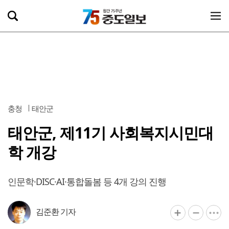
충청
태안군
태안군, 제11기 사회복지시민대
학 개강
인문학·DISC·AI·통합돌봄 등 4개 강의 진행
김준환 기자