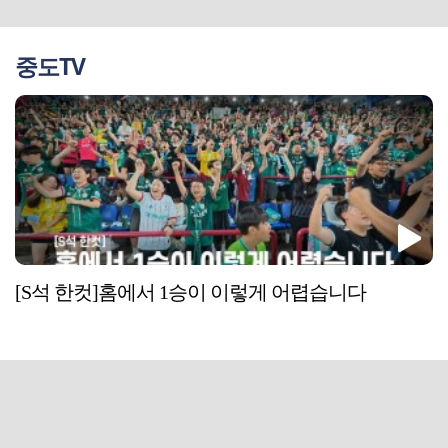
중도TV
[S석 한컷]홈에서 1승이 이렇게 어렵습니다