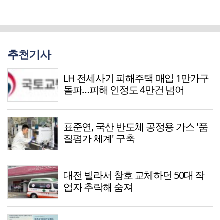
추천기사
LH 전세사기 피해주택 매입 1만가구
돌파…피해 인정도 4만건 넘어
표준연, 국산 반도체 공정용 가스 '품
질평가 체계' 구축
대전 빌라서 창호 교체하던 50대 작
업자 추락해 숨져