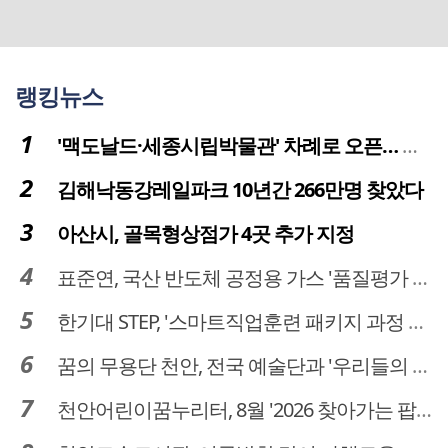
랭킹뉴스
'맥도날드·세종시립박물관' 차례로 오픈… 고운동 정주여건 좋아진다
김해낙동강레일파크 10년간 266만명 찾았다
아산시, 골목형상점가 4곳 추가 지정
표준연, 국산 반도체 공정용 가스 '품질평가 체계' 구축
한기대 STEP, '스마트직업훈련 패키지 과정 3기' 모집
꿈의 무용단 천안, 전국 예술단과 '우리들의 하모니' 선보여
천안어린이꿈누리터, 8월 '2026 찾아가는 팝업놀이터' 운영