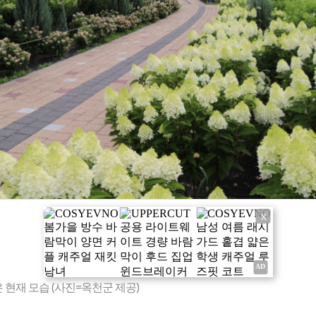
X
현재 모습 (사진=옥천군 제공)