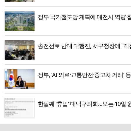
정부 국가철도망 계획에 대전시 역량 
송전선로 반대 대행진, 서구청장에 "직
정부, 'AI 의료·교통안전·중고차 거래' 
한달째 '휴업' 대덕구의회…오는 10일 