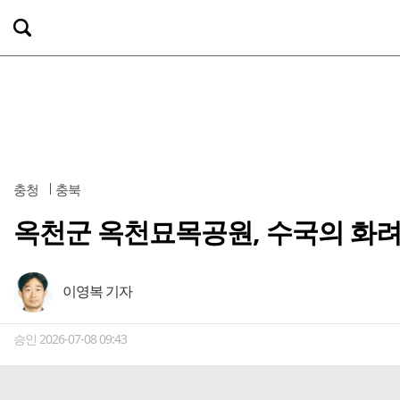
충청
충북
옥천군 옥천묘목공원, 수국의 화려
이영복 기자
승인 2026-07-08 09:43