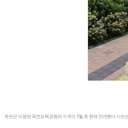
옥천군 이원면 옥천묘목공원의 수국이 7월 초 현재 만개했다 사진은 