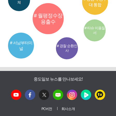
체
대 통합
# 월평정수장
용출수
# 타슈 이용질
서
# 서남부터미
# 경찰 순환인
널
사
중도일보 뉴스를 만나보세요!
PC버전
회사소개