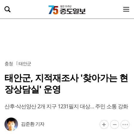
충청
태안군
태안군, 지적재조사 '찾아가는 현
장상담실' 운영
산후·삭선양산 2개 지구 1231필지 대상… 주민 소통 강화
김준환 기자