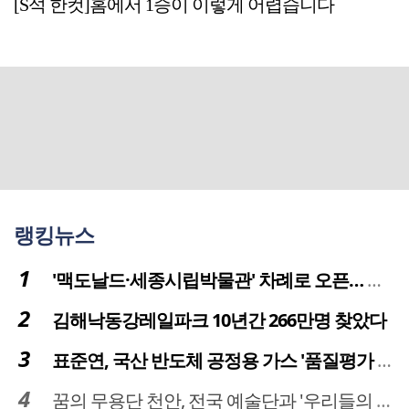
[S석 한컷]홈에서 1승이 이렇게 어렵습니다
랭킹뉴스
'맥도날드·세종시립박물관' 차례로 오픈… 고운동 정주여건 좋아진다
김해낙동강레일파크 10년간 266만명 찾았다
표준연, 국산 반도체 공정용 가스 '품질평가 체계' 구축
꿈의 무용단 천안, 전국 예술단과 '우리들의 하모니' 선보여