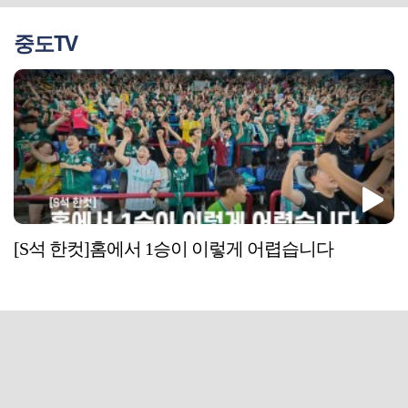
중도TV
[S석 한컷]홈에서 1승이 이렇게 어렵습니다