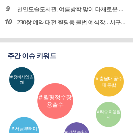
천안도솔도서관, 여름방학 맞이 다채로운 독서문화 프로그램 운영
230쌍 예약 대전 월평동 불법 예식장…서구의회 예비부부 피해 대책 촉구
주간 이슈 키워드
# 정비사업 침
# 충남대 공주
체
대 통합
# 월평정수장
용출수
# 타슈 이용질
서
# 서남부터미
# 경찰 순환인