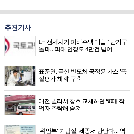
추천기사
LH 전세사기 피해주택 매입 1만가구
돌파…피해 인정도 4만건 넘어
표준연, 국산 반도체 공정용 가스 '품
질평가 체계' 구축
대전 빌라서 창호 교체하던 50대 작
업자 추락해 숨져
'위안부' 기림절, 세종서 만난다… 역