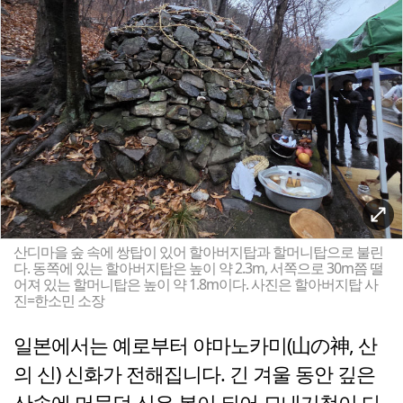
산디마을 숲 속에 쌍탑이 있어 할아버지탑과 할머니탑으로 불린
다. 동쪽에 있는 할아버지탑은 높이 약 2.3m, 서쪽으로 30m쯤 떨
어져 있는 할머니탑은 높이 약 1.8m이다. 사진은 할아버지탑 사
진=한소민 소장
일본에서는 예로부터 야마노카미(山の神, 산
의 신) 신화가 전해집니다. 긴 겨울 동안 깊은
산속에 머물던 신은 봄이 되어 모내기철이 다