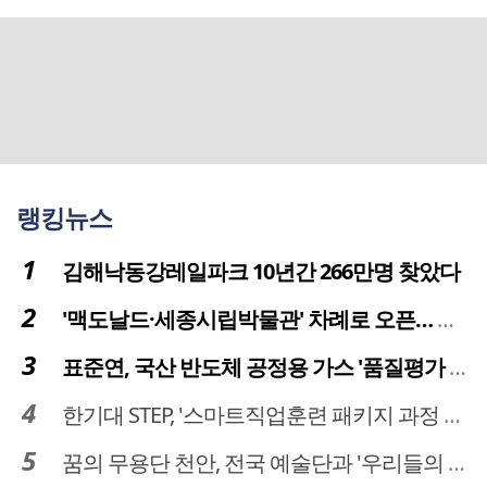
랭킹뉴스
김해낙동강레일파크 10년간 266만명 찾았다
'맥도날드·세종시립박물관' 차례로 오픈… 고운동 정주여건 좋아진다
표준연, 국산 반도체 공정용 가스 '품질평가 체계' 구축
한기대 STEP, '스마트직업훈련 패키지 과정 3기' 모집
꿈의 무용단 천안, 전국 예술단과 '우리들의 하모니' 선보여