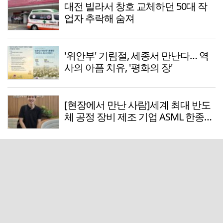
대전 빌라서 창호 교체하던 50대 작
업자 추락해 숨져
'위안부' 기림절, 세종서 만난다… 역
사의 아픔 치유, '평화의 장'
[현장에서 만난 사람]세계 최대 반도
체 공정 장비 제조 기업 ASML 한종호
매니저