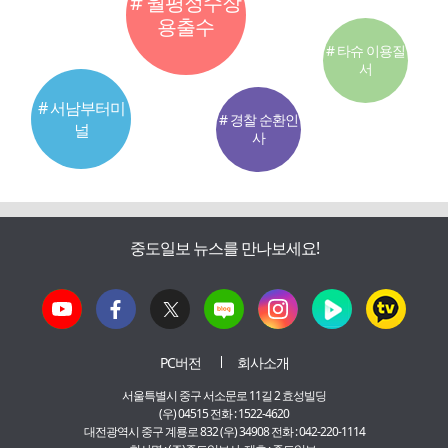
# 월평정수장
용출수
# 타슈 이용질
서
# 서남부터미
# 경찰 순환인
널
사
중도일보 뉴스를 만나보세요!
PC버전
회사소개
서울특별시 중구 서소문로 11길 2 효성빌딩
(우) 04515 전화 : 1522-4620
대전광역시 중구 계룡로 832 (우) 34908 전화 : 042-220-1114