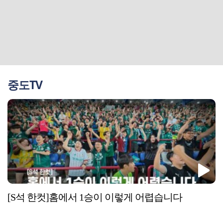
중도TV
[S석 한컷]홈에서 1승이 이렇게 어렵습니다