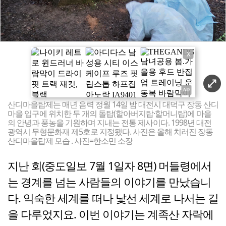
X
산디마을탑제는 매년 음력 정월 14일 밤 대전시 대덕구 장동 산디
마을 입구에 위치한 두 개의 돌탑(할아버지탑·할머니탑)에 마을
의 안녕과 풍농을 기원하며 지내는 전통 제사이다. 1998년 대전
광역시 무형문화재 제5호로 지정됐다. 사진은 올해 치러진 장동
산디마을탑제 모습 . 사진=한소민 소장
지난 회(중도일보 7월 1일자 8면) 머들령에서
는 경계를 넘는 사람들의 이야기를 만났습니
다. 익숙한 세계를 떠나 낯선 세계로 나서는 길
을 다루었지요. 이번 이야기는 계족산 자락에