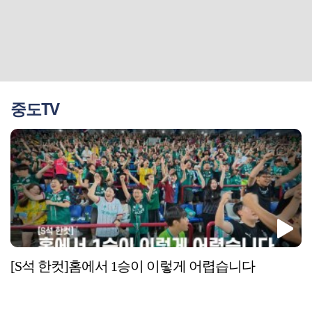
중도TV
[S석 한컷]홈에서 1승이 이렇게 어렵습니다