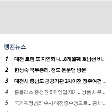
랭킹뉴스
대전 트램 또 지연되나…8개월째 호남선 비개착공사 시공사 선정 난항
한성숙 국무총리, 청도 운문댐 방문
대전시 충남도 공공기관 2차이전 정주여건 확보 시급
홈플러스 충청권 5곳 영업 재개…상품 채우기 ‘속도전’
국가재정범죄 수사 대전중수청으로… 관세·국세 수사 전문인력 주목