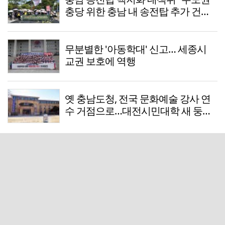
충당 위한 충남 내 송전탑 추가 건설,
결사반대"
무분별한 '아동학대' 신고… 세종시
교권 보호에 역행
옛 충남도청, 전국 문화예술 강사 연
수 거점으로…대전시민대학 새 둥지
는 아직