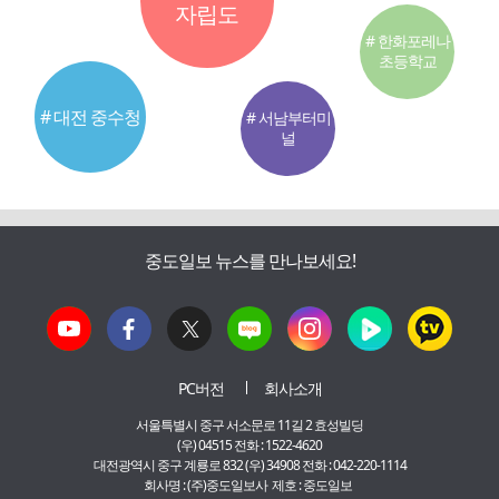
자립도
# 한화포레나
초등학교
# 대전 중수청
# 서남부터미
널
중도일보 뉴스를 만나보세요!
PC버전
회사소개
서울특별시 중구 서소문로 11길 2 효성빌딩
(우) 04515 전화 : 1522-4620
대전광역시 중구 계룡로 832 (우) 34908 전화 : 042-220-1114
회사명 : (주)중도일보사 제호 : 중도일보