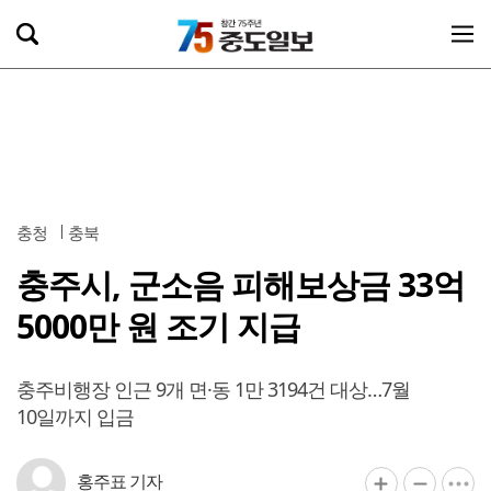
충청
충북
충주시, 군소음 피해보상금 33억
5000만 원 조기 지급
충주비행장 인근 9개 면·동 1만 3194건 대상…7월
10일까지 입금
홍주표 기자