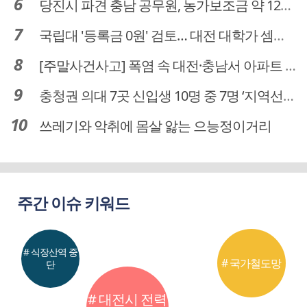
당진시 파견 충남 공무원, 농가보조금 약 12억 원 횡령…충남도, "엄정 조치할 것"
국립대 '등록금 0원' 검토… 대전 대학가 셈법 복잡
[주말사건사고] 폭염 속 대전·충남서 아파트 화재·정전 잇따라…주민 대피·불편
충청권 의대 7곳 신입생 10명 중 7명 ‘지역선발’… 대전도 69.7%
쓰레기와 악취에 몸살 앓는 으능정이거리
주간 이슈 키워드
# 식장산역 중
# 국가철도망
단
# 대전시 전력