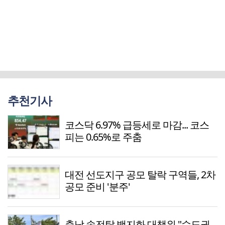
추천기사
코스닥 6.97% 급등세로 마감... 코스
피는 0.65%로 주춤
대전 선도지구 공모 탈락 구역들, 2차
공모 준비 '분주'
충남 송전탑 백지화 대책위 "수도권