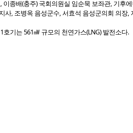
원, 이종배(충주) 국회의원실 임순묵 보좌관, 기
사, 조병옥 음성군수, 서효석 음성군의회 의장, 지
호기는 561㎽ 규모의 천연가스(LNG) 발전소다.