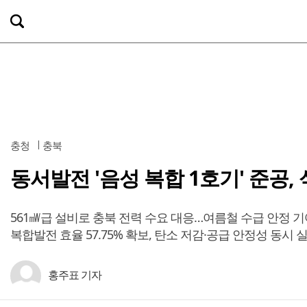
충청
충북
동서발전 '음성 복합 1호기' 준공, 
561㎽급 설비로 충북 전력 수요 대응…여름철 수급 안정 기
복합발전 효율 57.75% 확보, 탄소 저감·공급 안정성 동시 
홍주표 기자