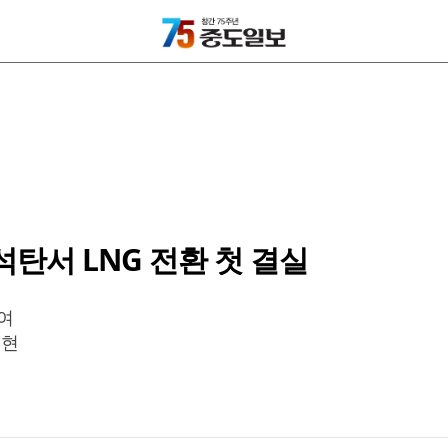
석탄서 LNG 전환 첫 결실
여
실현